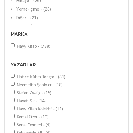
Hikaye - (26)
Yeme-İçme - (26)
Diğer - (21)
Diğer - (21)
MARKA
Roman (Çeviri) - (20)
Çocuk Eğitimi - (19)
Hayy Kitap - (738)
Öykü - (18)
Roman-Çizgi Roman - (17)
YAZARLAR
Araştırma-İnceleme - (16)
Hatice Kübra Tongar - (31)
Annelik-Babalık-Aile - (15)
Necmettin Şahinler - (18)
Şifalı Bitkiler-Şifalı Taşlar - (12)
Stefan Zweig - (15)
Ev-Aile - (11)
Hayati Sır - (14)
Genel - (11)
Hayy Kitap Kolektif - (11)
Araştırma-İnceleme - (10)
Kemal Özer - (10)
Şiir (Yerli) - (9)
Senai Demirci - (9)
Polisiye - (7)