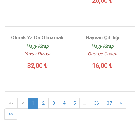
20,00 ₺
Olmak Ya Da Olmamak
Hayvan Çiftliği
Hayy Kitap
Hayy Kitap
Yavuz Dizdar
George Orwell
32,00 ₺
16,00 ₺
<<
<
1
2
3
4
5
...
36
37
>
>>