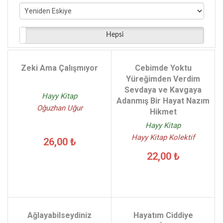
Ümit Aktaş - (5)
İsmail Keskin - (5)
A.Erkan Akay - (5)
Hepsi
Mehmet Ercan - (5)
Hakim Tirmizi - (5)
Zeki Ama Çalışmıyor
Cebimde Yoktu
Yavuz Dizdar - (4)
Yüreğimden Verdim
Sevdaya ve Kavgaya
Hayy Kitap
Adanmış Bir Hayat Nazım
Oğuzhan Uğur
Hikmet
Hayy Kitap
Hayy Kitap Kolektif
26,00 ₺
22,00 ₺
Ağlayabilseydiniz
Hayatım Ciddiye