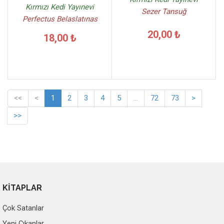
Kırmızı Kedi Yayınevi
Sezer Tansuğ
Perfectus Belaslatınas
20,00 ₺
18,00 ₺
<<
<
1
2
3
4
5
...
72
73
>
>>
KİTAPLAR
Çok Satanlar
Yeni Çıkanlar