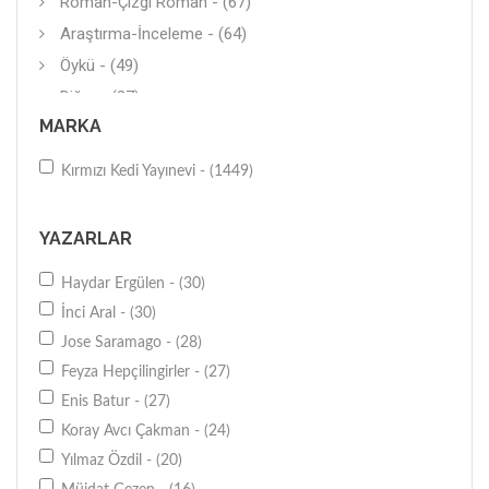
Roman-Çizgi Roman - (67)
Araştırma-İnceleme - (64)
Öykü - (49)
Diğer - (37)
MARKA
Polisiye - (35)
Deneme (Yerli) - (34)
Kırmızı Kedi Yayınevi - (1449)
Anı-Yaşam - (32)
Diğer - (29)
YAZARLAR
İnceleme - (25)
Haydar Ergülen - (30)
Biyografi-Otobiyografi - (17)
İnci Aral - (30)
Okul Öncesi - (14)
Jose Saramago - (28)
Diğer - (13)
Feyza Hepçilingirler - (27)
Politika - (12)
Enis Batur - (27)
Popüler Bilim - (11)
Koray Avcı Çakman - (24)
Masal-Şiir - (9)
Yılmaz Özdil - (20)
Sinema - (9)