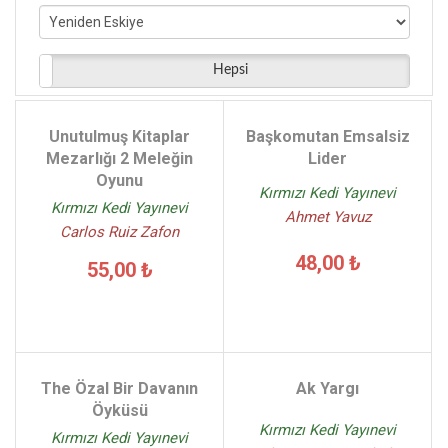
Hüsnü Arkan - (9)
Arslan Sayman - (8)
Samed Behrengi - (8)
Hepsi
Onur Caymaz - (8)
Aydoğan Yavaşlı - (8)
Unutulmuş Kitaplar
Başkomutan Emsalsiz
Kolektif - (8)
Mezarlığı 2 Meleğin
Lider
Oyunu
Kırmızı Kedi Yayınevi
Kırmızı Kedi Yayınevi
Ahmet Yavuz
Carlos Ruiz Zafon
48,00 ₺
55,00 ₺
The Özal Bir Davanın
Ak Yargı
Öyküsü
Kırmızı Kedi Yayınevi
Kırmızı Kedi Yayınevi