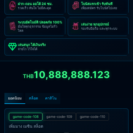
ฝาก-ถอน ออโต้ 24 ชม.
โบนัสแรกเข้า รับทันที
รวดเร็ว ทันใจ ไม่มีสะดุด
เพียงสมัคร รับโบนัสไปเลย
ระบบอัตโนมัติ ปลอดภัย 100%
เล่นง่าย ทุกอุปกรณ์
มั่นใจทุกธุรกรรม ข้อมูลไม่รั่ว
รองรับมือถือ และทุกระบบ
ไหล
เล่นสนุก ได้เงินจริง
จ่ายไว ไว้ใจได้
10,888,888.123
THB
ยอดนิยม
สล็อต
คาสิโน
game-code-108
game-code-109
game-code-110
เพิ่มมาง เมซิน สล็อต