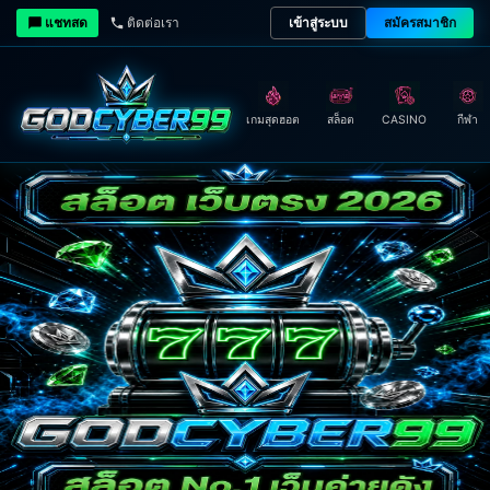
แชทสด
ติดต่อเรา
เข้าสู่ระบบ
สมัครสมาชิก
เกมสุดฮอต
สล็อต
CASINO
กีฬา