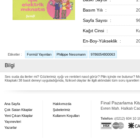
Basım Yılı :
2
Sayfa Sayısı :
9
Kağıt Cinsi :
K
En-Boy-Yükseklik :
2
Etiketler :
Formül Yayınları
Philippe Nessmann
9786054800063
Bilgi
Ses suda da ilerler mi? Gözlerimiz ışığı ve renkleri nasıl görür? Pilin içinde ne bulunur
Kitaptaki 38 basit deneyi uyguladığında, fiziksel olaylar ile ilgili aklındaki tüm soru işaretle
Final Pazarlama Kita
Ana Sayfa
Hakkımızda
Evren Mah. Halkalı Ca
Çok Satan Kitaplar
Şubelerimiz
Yeni Çıkan Kitaplar
Kullanım Koşulları
Telefon :
(0212) 604 10 
Yayınevleri
Yazarlar