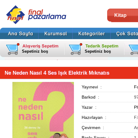
Kitap
Sepetiniz boş
Sepetiniz boş
Ne Neden Nasıl 4 Ses Işık Elektrik Mıknatıs
Yayınevi :
Fo
Barkod :
9
Yazar :
P
Hazırlayan :
F.
Çevirmen :
As
Baskı Sayısı :
1