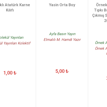
klı Atatürk Karne
Yasin Orta Boy
Örnek
Kılıfı
Tıpkı B
Çıkmış S
2
Ayfa Basın Yayın
lekül Yayınları
Elmalılı M. Hamdi Yazır
Örnek A
l Yayınları Kolektif
Örnek A
5,00 ₺
1,00 ₺