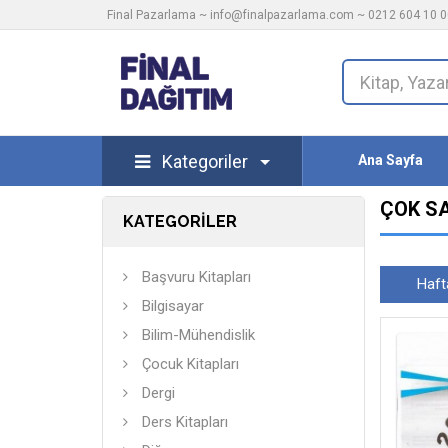
Final Pazarlama ~
info@finalpazarlama.com
~ 0212 604 10 00
Kategoriler
Ana Sayfa
ÇOK S
KATEGORİLER
Başvuru Kitapları
Haft
Bilgisayar
Bilim-Mühendislik
Çocuk Kitapları
Dergi
Ders Kitapları