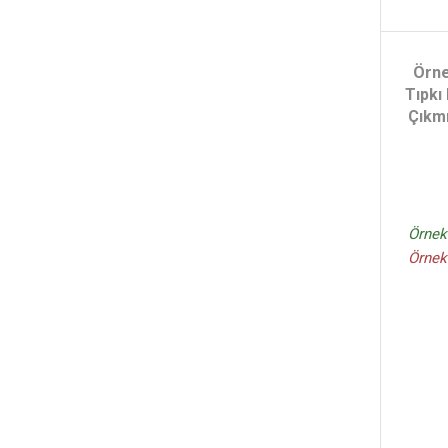
Örn
Tıpkı
Çıkmı
Örnek
Örnek