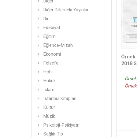
Diğer
Diğer Dillerdeki Yayınlar
Din
Edebiyat
Eğitim
Eğlence-Mizah
Ekonomi
Örnek
Felsefe
2018 S
Hobi
Örnek
Hukuk
Örnek
İslam
İstanbul Kitapları
Kültür
Müzik
Psikoloji-Psikiyatri
Sağlık-Tıp