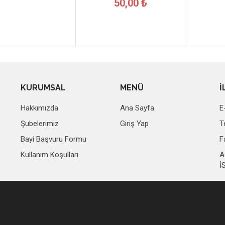
50,00 ₺
KURUMSAL
MENÜ
İ
Hakkımızda
Ana Sayfa
E
Şubelerimiz
Giriş Yap
T
Bayi Başvuru Formu
F
Kullanım Koşulları
A
İ