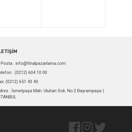
LETİŞİM
-Posta :
info@finalpazarlama.com
elefon : (0212) 604 10 00
ax: (0212) 651 43 43
dres : İsmetpaşa Mah. Uluhan Sok. No:2 Bayrampaşa |
STANBUL