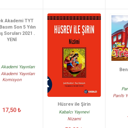
ek Akademi TYT
 Basım Son 5 Yılın
ş Soruları 2021 .
YENİ
 Akademi Yayınları
Ben
 Akademi Yayınları
Komisyon
Par
Parıltı 
Hüsrev ile Şirin
17,50 ₺
Kabalcı Yayınevi
Nizami