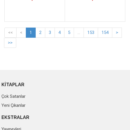
<<
<
1
2
3
4
5
...
153
154
>
>>
KİTAPLAR
Çok Satanlar
Yeni Çıkanlar
EKSTRALAR
Yayınevleri