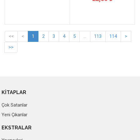
<<
<
1
2
3
4
5
...
113
114
>
>>
KİTAPLAR
Çok Satanlar
Yeni Çıkanlar
EKSTRALAR