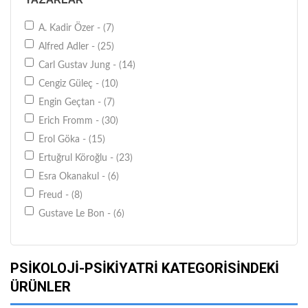
Kaknüs Yayınları - (45)
Kapı Yayınları - (28)
A. Kadir Özer - (7)
Kuraldışı Yayıncılık - (30)
Alfred Adler - (25)
Litera Yayıncılık - (28)
Carl Gustav Jung - (14)
Metis Yayınları - (33)
Cengiz Güleç - (10)
Nesil Yayınları - (25)
Engin Geçtan - (7)
Nobel Yayın Dağıtım - (63)
Erich Fromm - (30)
Okuyan Us Yayın - (48)
Erol Göka - (15)
Payel Yayınları - (27)
Ertuğrul Köroğlu - (23)
Pegasus Yayınları - (25)
Esra Okanakul - (6)
Pegem Akademi Yayıncılık - (29)
Freud - (8)
Remzi Kitabevi - (52)
Gustave Le Bon - (6)
Say Yayınları - (82)
James F. Masterson - (6)
Timaş Yayınları - (58)
Josef Kirschner - (13)
PSIKOLOJI-PSIKIYATRI KATEGORISINDEKI
Pinhan Yayıncılık - (39)
Karen Horney - (11)
ÜRÜNLER
Pusula Yayınevi - (25)
Kemal Sayar - (22)
Sola Yayınları - (33)
Kolektif - (30)