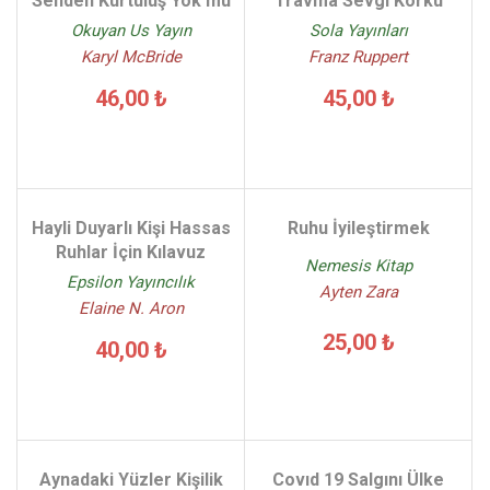
Senden Kurtuluş Yok mu
Travma Sevgi Korku
Okuyan Us Yayın
Sola Yayınları
Karyl McBride
Franz Ruppert
46,00 ₺
45,00 ₺
Hayli Duyarlı Kişi Hassas
Ruhu İyileştirmek
Ruhlar İçin Kılavuz
Nemesis Kitap
Epsilon Yayıncılık
Ayten Zara
Elaine N. Aron
25,00 ₺
40,00 ₺
Aynadaki Yüzler Kişilik
Covıd 19 Salgını Ülke