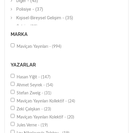
Diğer - (43)
Polisiye - (37)
Kişisel-Bireysel Gelişim - (35)
Öykü - (33)
MARKA
Fıkra - (24)
Yerel Tarih - (17)
Maviçatı Yayınları - (994)
Genel - (16)
Diğer - (12)
YAZARLAR
Diğer - (12)
Hasan Yiğit - (147)
İngilizce - (11)
Ahmet Seyrek - (54)
Tarihi Roman - (11)
Stefan Zweig - (31)
Boyama Kitabı - (11)
Maviçatı Yayınları Kollektif - (24)
Hikaye (Çeviri) - (8)
Zeki Çalışkan - (23)
İslam - (8)
Maviçatı Yayınları Kolektif - (20)
Araştırma-İnceleme - (7)
Jules Verne - (19)
Araştırma-İnceleme - (6)