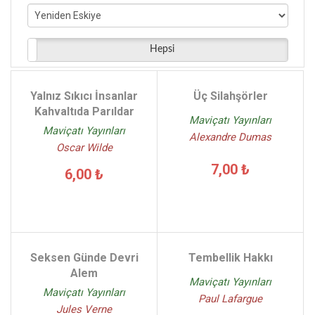
Hakan Yılmaz Çebi - (11)
Charles Dickens - (10)
Fyodor Mihayloviç Dostoyevski - (10)
Hepsi
Ali Murat Seymen - (10)
Fatih Erdoğan - (10)
Yalnız Sıkıcı İnsanlar
Üç Silahşörler
Jack London - (9)
Kahvaltıda Parıldar
Maviçatı Yayınları
Maviçatı Yayınları
Alexandre Dumas
Oscar Wilde
7,00 ₺
6,00 ₺
Seksen Günde Devri
Tembellik Hakkı
Alem
Maviçatı Yayınları
Maviçatı Yayınları
Paul Lafargue
Jules Verne