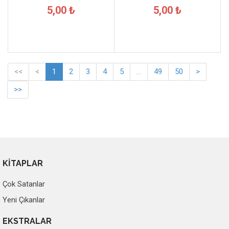
5,00 ₺
5,00 ₺
<<
<
1
2
3
4
5
...
49
50
>
>>
KİTAPLAR
Çok Satanlar
Yeni Çıkanlar
EKSTRALAR