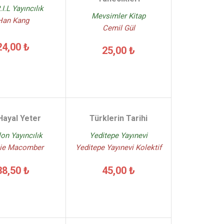
.I.L Yayıncılık
Mevsimler Kitap
Han Kang
Cemil Gül
24,00 ₺
25,00 ₺
 Hayal Yeter
Türklerin Tarihi
lon Yayıncılık
Yeditepe Yayınevi
ie Macomber
Yeditepe Yayınevi Kolektif
38,50 ₺
45,00 ₺