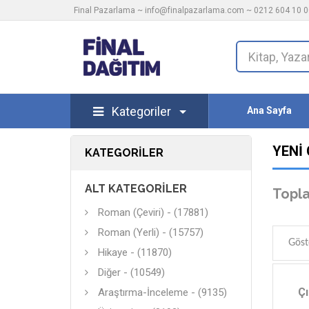
Final Pazarlama ~
info@finalpazarlama.com
~ 0212 604 10 00
Kategoriler
Ana Sayfa
YENI
KATEGORILER
ALT KATEGORILER
Topla
Roman (Çeviri) - (17881)
Roman (Yerli) - (15757)
St
Göst
Hikaye - (11870)
Diğer - (10549)
Ç
Araştırma-İnceleme - (9135)