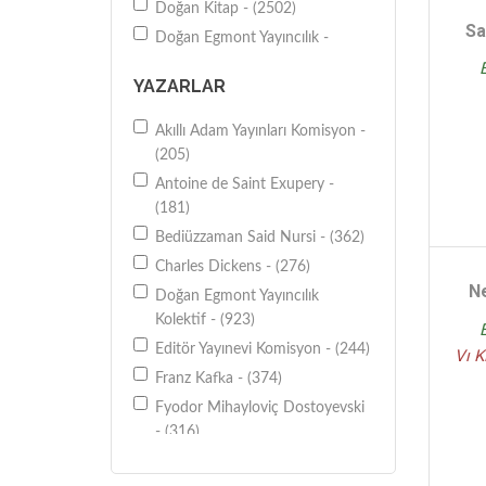
Doğan Kitap - (2502)
Eğlence-Beceri Geliştirme -
Sa
(2393)
Doğan Egmont Yayıncılık -
(4586)
Genel - (2367)
YAZARLAR
Epsilon Yayıncılık - (2044)
Anı-Yaşam - (2312)
Everest Yayınları - (1995)
Okul Öncesi - (2280)
Akıllı Adam Yayınları Komisyon -
İletişim Yayınları - (2706)
(205)
İslam - (2139)
İnkılap Kitabevi - (2140)
Antoine de Saint Exupery -
Çocuk Eğitimi - (2060)
İş Bankası Kültür Yayınları -
(181)
Dil Eğitimi - (1915)
(4410)
Bediüzzaman Said Nursi - (362)
Popüler Bilim - (1851)
İthaki Yayınları - (1488)
Charles Dickens - (276)
Çizgi Roman - (1615)
N
Martı Yayıncılık - (1936)
Doğan Egmont Yayıncılık
Tasavvuf - (1609)
Nesil Yayınları - (1800)
Kolektif - (923)
Nobel Yayın Dağıtım - (3017)
Editör Yayınevi Komisyon - (244)
Vı 
Ötüken Neşriyat - (1409)
Franz Kafka - (374)
Pegasus Yayınları - (2174)
Fyodor Mihayloviç Dostoyevski
- (316)
Pegem Akademi Yayıncılık -
(1444)
Gülsüm Cengiz - (193)