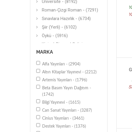
Üniversite - (8192)
Y
Roman-Çizgi Roman - (7291)
Y
Sınavlara Hazırlık - (6734)
Şiir (Yerli) - (6102)
Öykü - (5916)
Kişisel-Bireysel Gelişim -
(4854)
MARKA
Öykü - (4087)
Alfa Yayınları - (2904)
Araştırma-İnceleme - (3612)
G
Altın Kitaplar Yayınevi - (2212)
Masal-Şiir - (3366)
Artemis Yayınları - (1796)
Diğer - (3162)
S
Beta Basım Yayın Dağıtım -
Deneme (Yerli) - (3089)
(1742)
Diğer - (2930)
Bilgi Yayınevi - (1615)
İngilizce - (2673)
Can Sanat Yayınları - (3287)
Genel - (2504)
Cinius Yayınları - (3461)
Destek Yayınları - (1376)
Eğitime Yardımcı - (2480)