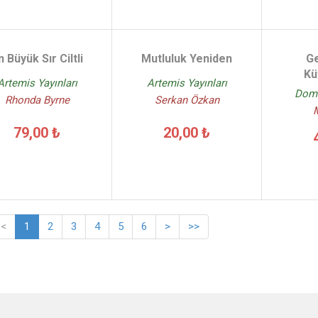
n Büyük Sır Ciltli
Mutluluk Yeniden
Ge
Kü
Artemis Yayınları
Artemis Yayınları
Domi
Rhonda Byrne
Serkan Özkan
79,00 ₺
20,00 ₺
<
1
2
3
4
5
6
>
>>