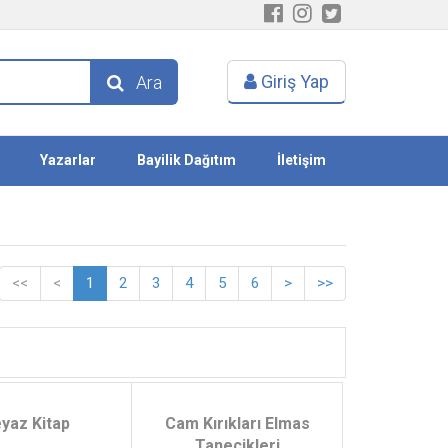
Giriş Yap
Ara
Yazarlar
Bayilik Dağıtım
İletişim
<<
<
1
2
3
4
5
6
>
>>
yaz Kitap
Cam Kırıkları Elmas
Tanecikleri