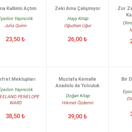
na Kalbimi Açtım
Zeki Ama Çalışmıyor
Zor Z
Ka
Epsilon Yayıncılık
Hayy Kitap
Olim
Julia Quinn
Oğuzhan Uğur
N
23,50 ₺
26,00 ₺
efret Mektupları
Mustafa Kemalle
Bir 
Anadolu da Yolculuk
Epsilon Yayıncılık
Epsi
Doğan Kitap
KEELAND PENELOPE
Di
WARD
Hikmet Özdemir
38,50 ₺
39,00 ₺