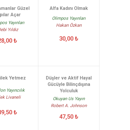
amanlar Güzel
Alfa Kadını Olmak
pılar Açar
Olimpos Yayınları
pos Yayınları
Hakan Özkan
ebi Yıldız
30,00 ₺
28,00 ₺
Dilek Yetmez
Düşler ve Aktif Hayal
Gücüyle Bilinçdışına
lon Yayıncılık
Yolculuk
lek Livaneli
Okuyan Us Yayın
Robert A. Johnson
39,50 ₺
47,50 ₺