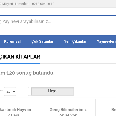
 Müşteri Hizmetleri ~ 0212 604 10 10
Kurumsal
Çok Satanlar
Yeni Çıkanlar
Yayınevleri
 ÇIKAN KITAPLAR
m 120 sonuç bulundu.
oktakiler
Hepsi
er
ıkartmalı Hayvan
Genç Bilimcilerimiz
Be
Atlası
Anlatıyor