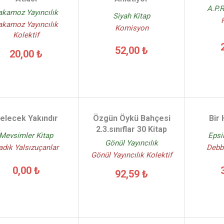
A.P.R
akamoz Yayıncılık
Siyah Kitap
akamoz Yayıncılık
Komisyon
Kolektif
52,00 ₺
20,00 ₺
elecek Yakındır
Özgün Öykü Bahçesi
Bir
2.3.sınıflar 30 Kitap
Mevsimler Kitap
Epsi
Gönül Yayıncılık
adık Yalsızuçanlar
Debb
Gönül Yayıncılık Kolektif
0,00 ₺
92,59 ₺