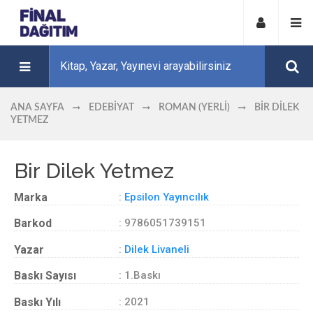
ANA SAYFA
EDEBIYAT
ROMAN (YERLI)
BIR DILEK
YETMEZ
Bir Dilek Yetmez
Marka
:
Epsilon Yayıncılık
Barkod
: 9786051739151
Yazar
:
Dilek Livaneli
Baskı Sayısı
: 1.Baskı
Baskı Yılı
: 2021