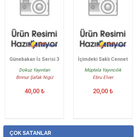
Günebakan İs Serisi 3
İçimdeki Saklı Cennet
Dokuz Yayınları
Müptela Yayıncılık
Binnur Şafak Nigiz
Ebru Elver
40,00 ₺
20,00 ₺
ÇOK SATANLAR