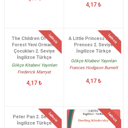
4,17 ₺
İadesiz
İadesiz
The Children Of New
A Little Princess Küçük
Forest Yeni Ormanın
Prenses 2. Seviye
Çocukları 2. Seviye
İngilizce Türkçe
İngilizce Türkçe
Gökçe Kitabevi Yayınları
Gökçe Kitabevi Yayınları
Frances Hodgson Burnett
Frederick Marryat
4,17 ₺
4,17 ₺
İadesiz
İadesiz
Peter Pan 2. Seviye
İngilizce Türkçe