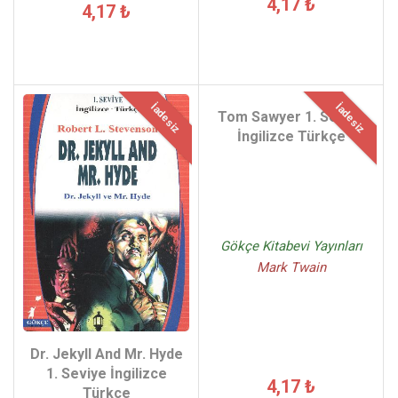
4,17 ₺
4,17 ₺
İadesiz
İadesiz
Tom Sawyer 1. Seviye
İngilizce Türkçe
Gökçe Kitabevi Yayınları
Mark Twain
Dr. Jekyll And Mr. Hyde
1. Seviye İngilizce
4,17 ₺
Türkçe