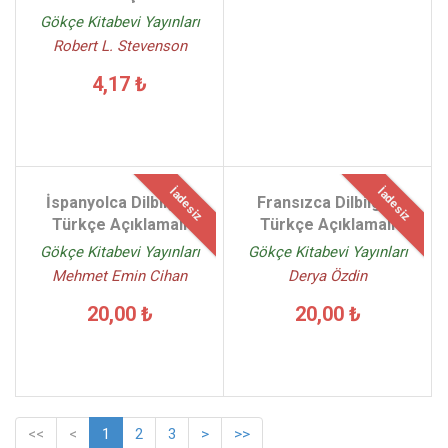
Gökçe Kitabevi Yayınları
Robert L. Stevenson
4,17 ₺
İadesiz
İadesiz
İspanyolca Dilbilgisi
Fransızca Dilbilgisi
Türkçe Açıklamalı
Türkçe Açıklamalı
Gökçe Kitabevi Yayınları
Gökçe Kitabevi Yayınları
Mehmet Emin Cihan
Derya Özdin
20,00 ₺
20,00 ₺
<<
<
1
2
3
>
>>