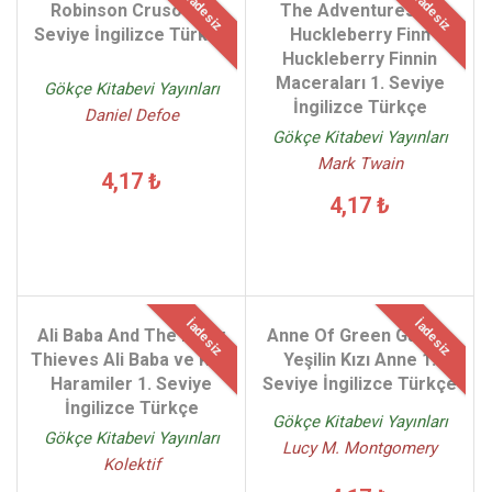
İadesiz
İadesiz
Robinson Crusoe 2.
The Adventures Of
Seviye İngilizce Türkçe
Huckleberry Finn
Huckleberry Finnin
Maceraları 1. Seviye
Gökçe Kitabevi Yayınları
İngilizce Türkçe
Daniel Defoe
Gökçe Kitabevi Yayınları
Mark Twain
4,17 ₺
4,17 ₺
İadesiz
İadesiz
Ali Baba And The Forty
Anne Of Green Gables
Thieves Ali Baba ve Kırk
Yeşilin Kızı Anne 1.
Haramiler 1. Seviye
Seviye İngilizce Türkçe
İngilizce Türkçe
Gökçe Kitabevi Yayınları
Gökçe Kitabevi Yayınları
Lucy M. Montgomery
Kolektif