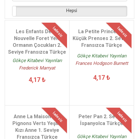
Hepsi
İadesiz
İadesiz
Les Enfants De La
La Petite Princesse
Nouvelle Foret Yeni
Küçük Prenses 2. Seviye
Ormanın Çocukları 2.
Fransızca Türkçe
Seviye Fransızca Türkçe
Gökçe Kitabevi Yayınları
Gökçe Kitabevi Yayınları
Frances Hodgson Burnett
Frederick Marryat
4,17 ₺
4,17 ₺
İadesiz
İadesiz
Anne La Maison Aux
Peter Pan 2. Seviye
Pignons Verts Yeşilin
İspanyolca Türkçe
Kızı Anne 1. Seviye
Gökçe Kitabevi Yayınları
Fransızca Türkçe