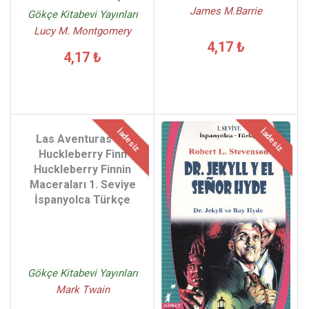
James M.Barrie
Gökçe Kitabevi Yayınları
Lucy M. Montgomery
4,17 ₺
4,17 ₺
İadesiz
İadesiz
Las Aventuras De
Huckleberry Finn
Huckleberry Finnin
Maceraları 1. Seviye
İspanyolca Türkçe
Gökçe Kitabevi Yayınları
Mark Twain