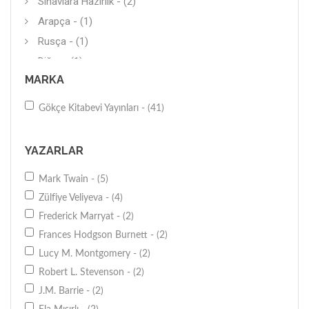
Sınavlara Hazırlık - (2)
Arapça - (1)
Rusça - (1)
Diğer - (1)
MARKA
Gökçe Kitabevi Yayınları - (41)
YAZARLAR
Mark Twain - (5)
Zülfiye Veliyeva - (4)
Frederick Marryat - (2)
Frances Hodgson Burnett - (2)
Lucy M. Montgomery - (2)
Robert L. Stevenson - (2)
J.M. Barrie - (2)