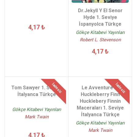
Dr.Jekyll Y El Senor
Hyde 1. Seviye
İspanyolca Türkçe
4,17 ₺
Gökçe Kitabevi Yayınları
Robert L. Stevenson
4,17 ₺
İadesiz
İadesiz
Tom Sawyer 1. Seviye
Le Avventure Di
İtalyanca Türkçe
Huckleberry Finn
Hucklebery Finnin
Maceraları 1. Seviye
Gökçe Kitabevi Yayınları
İtalyanca Türkçe
Mark Twain
Gökçe Kitabevi Yayınları
Mark Twain
4,17 ₺