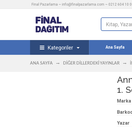
Final Pazarlama ~
info@finalpazarlama.com
~ 0212 604 10 00
Kategoriler
Ana Sayfa
ANA SAYFA
DIĞER DILLERDEKI YAYINLAR
Ann
1. 
Marka
Barko
Yazar