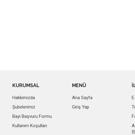
KURUMSAL
MENÜ
İ
Hakkımızda
Ana Sayfa
E
Şubelerimiz
Giriş Yap
T
Bayi Başvuru Formu
F
Kullanım Koşulları
A
İ