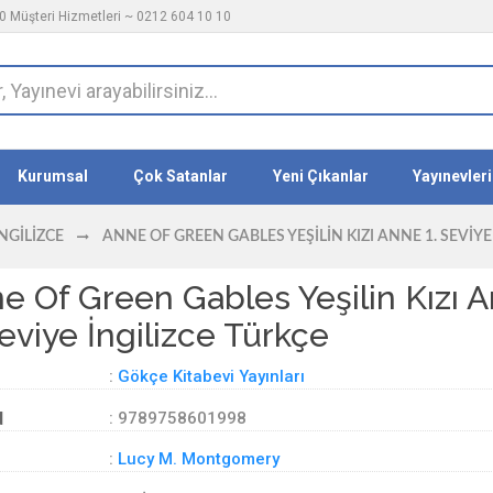
 Müşteri Hizmetleri ~ 0212 604 10 10
Kurumsal
Çok Satanlar
Yeni Çıkanlar
Yayınevleri
İNGILIZCE
ANNE OF GREEN GABLES YEŞILIN KIZI ANNE 1. SEVIYE
e Of Green Gables Yeşilin Kızı 
Seviye İngilizce Türkçe
:
Gökçe Kitabevi Yayınları
d
: 9789758601998
:
Lucy M. Montgomery