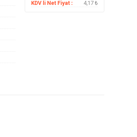
KDV li Net Fiyat :
4,17 ₺