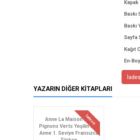
Kapak 
Baskı 
Baskı Y
Sayfa 
Kağıt C
En-Boy
İades
YAZARIN DIĞER KITAPLARI
İadesiz
Anne La Maison Aux
Pignons Verts Yeşilin Kızı
Anne 1. Seviye Fransızca
Türkçe