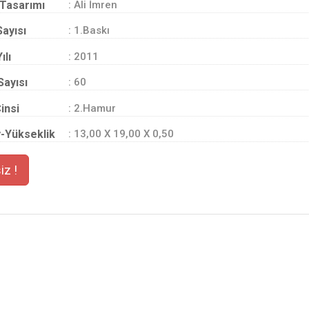
Tasarımı
: Ali İmren
Sayısı
: 1.Baskı
ılı
: 2011
Sayısı
: 60
insi
: 2.Hamur
-Yükseklik
: 13,00 X 19,00 X 0,50
iz !