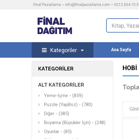
Final Pazarlama ~
info@finalpazarlama.com
~ 0212 604 10 00
Kategoriler
Ana Sayfa
HOBI
KATEGORILER
ALT KATEGORILER
Topla
Yeme-İçme - (859)
Puzzle (YapBoz) - (780)
Göst
Diğer - (385)
Boyama (Büyükler İçin) - (248)
Oyunlar - (85)