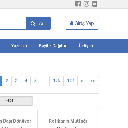
Giriş Yap
Ara
Yazarlar
Bayilik Dağıtım
İletişim
2
3
4
5
...
126
127
>
>>
Hepsi
ın Başı Dönüyor
Refikanın Mutfağı