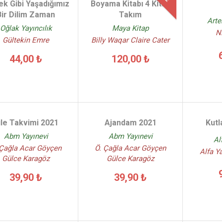
k Gibi Yaşadığımız
Boyama Kitabı 4 Kitap
Bir Dilim Zaman
Takım
Arte
Oğlak Yayıncılık
Maya Kitap
N
Gültekin Emre
Billy Waqar Claire Cater
44,00 ₺
120,00 ₺
ile Takvimi 2021
Ajandam 2021
Kutl
Abm Yayınevi
Abm Yayınevi
Al
 Çağla Acar Göyçen
Ö. Çağla Acar Göyçen
Alfa Ya
Gülce Karagöz
Gülce Karagöz
39,90 ₺
39,90 ₺