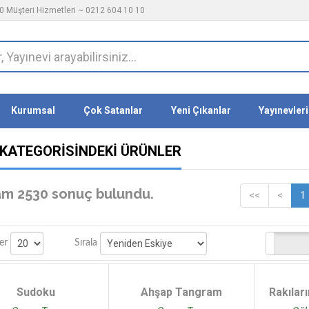
 Müşteri Hizmetleri ~ 0212 604 10 10
Kurumsal
Çok Satanlar
Yeni Çıkanlar
Yayınevleri
 KATEGORISINDEKI ÜRÜNLER
m 2530 sonuç bulundu.
<<
<
1
Stoktakiler
er
Sırala
Sudoku
Ahşap Tangram
Rakılar