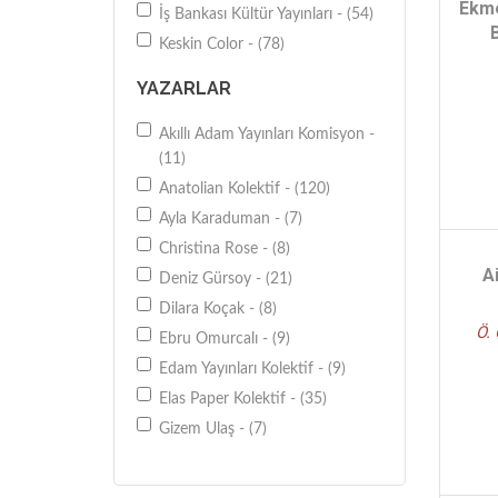
Ekme
İş Bankası Kültür Yayınları - (54)
Keskin Color - (78)
Martı Yayıncılık - (25)
YAZARLAR
Oğlak Yayıncılık - (71)
Pegasus Yayınları - (26)
Akıllı Adam Yayınları Komisyon -
(11)
Remzi Kitabevi - (39)
Anatolian Kolektif - (120)
Yakamoz Yayıncılık - (28)
Ayla Karaduman - (7)
Yapı Kredi Yayınları - (35)
Christina Rose - (8)
Edam Yayınları - (27)
A
Deniz Gürsoy - (21)
Anatolian - (339)
Dilara Koçak - (8)
Sirocco Puzzle & Games - (42)
Ö.
Ebru Omurcalı - (9)
Kırk Pabuç Eğitsel Araçlar - (30)
Edam Yayınları Kolektif - (9)
Ağaçkakan Ahşap Puzzle - (20)
Elas Paper Kolektif - (35)
Ruhun Gıdası Kitaplar - (21)
Gizem Ulaş - (7)
FAbooks - (22)
Gordion Kollektif - (20)
Tuva Yayıncılık - (30)
Helen Sudell - (8)
Gordion - (30)