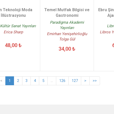
n Teknoloji Moda
Temel Mutfak Bilgisi ve
Ebru Şin
İllüstrasyonu
Gastronomi
Aja
Paradigma Akademi
 Kültür Sanat Yayınları
Libr
Yayınları
Erica Sharp
Libros Y
Emirhan Yenişehirlioğlu
Tolga Gül
48,00 ₺
34,00 ₺
<
1
2
3
4
5
...
126
127
>
>>