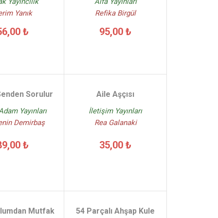
k Yayıncılık
Alfa Yayınları
erim Yanık
Refika Birgül
56,00 ₺
95,00 ₺
Senden Sorulur
Aile Aşçısı
 Adam Yayınları
İletişim Yayınları
nin Demirbaş
Rea Galanaki
89,00 ₺
35,00 ₺
ulumdan Mutfak
54 Parçalı Ahşap Kule