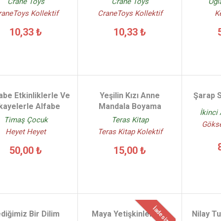
Crane Toys
Crane Toys
Oğla
raneToys Kollektif
CraneToys Kollektif
K
10,33 ₺
10,33 ₺
abe Etkinliklerle Ve
Yeşilin Kızı Anne
Şarap 
kayelerle Alfabe
Mandala Boyama
İkinci
Timaş Çocuk
Teras Kitap
Gökse
Heyet Heyet
Teras Kitap Kolektif
50,00 ₺
15,00 ₺
İadesiz
diğimiz Bir Dilim
Maya Yetişkinler İçin
Nilay T