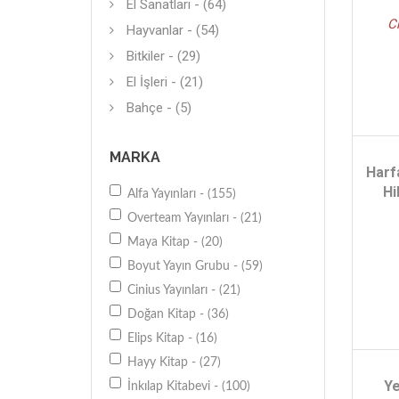
El Sanatları - (64)
C
Hayvanlar - (54)
Bitkiler - (29)
El İşleri - (21)
Bahçe - (5)
MARKA
Harf
Hi
Alfa Yayınları - (155)
Overteam Yayınları - (21)
Maya Kitap - (20)
Boyut Yayın Grubu - (59)
Cinius Yayınları - (21)
Doğan Kitap - (36)
Elips Kitap - (16)
Hayy Kitap - (27)
Ye
İnkılap Kitabevi - (100)