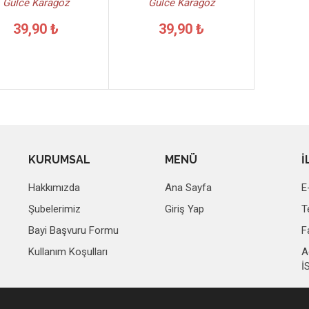
Gülce Karagöz
Gülce Karagöz
39,90 ₺
39,90 ₺
KURUMSAL
MENÜ
İ
Hakkımızda
Ana Sayfa
E
Şubelerimiz
Giriş Yap
T
Bayi Başvuru Formu
F
Kullanım Koşulları
A
İ