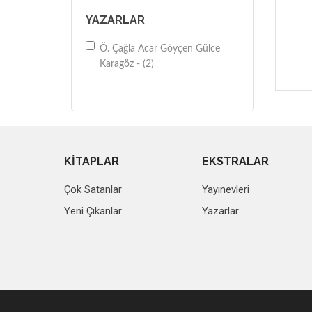
YAZARLAR
Ö. Çağla Acar Göyçen Gülce
Karagöz - (2)
KİTAPLAR
EKSTRALAR
Çok Satanlar
Yayınevleri
Yeni Çıkanlar
Yazarlar