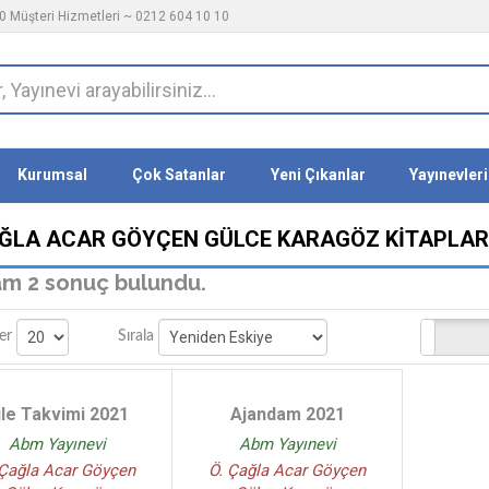
 Müşteri Hizmetleri ~ 0212 604 10 10
Kurumsal
Çok Satanlar
Yeni Çıkanlar
Yayınevleri
AĞLA ACAR GÖYÇEN GÜLCE KARAGÖZ KITAPLAR
m 2 sonuç bulundu.
Stoktakiler
er
Sırala
ile Takvimi 2021
Ajandam 2021
Abm Yayınevi
Abm Yayınevi
 Çağla Acar Göyçen
Ö. Çağla Acar Göyçen