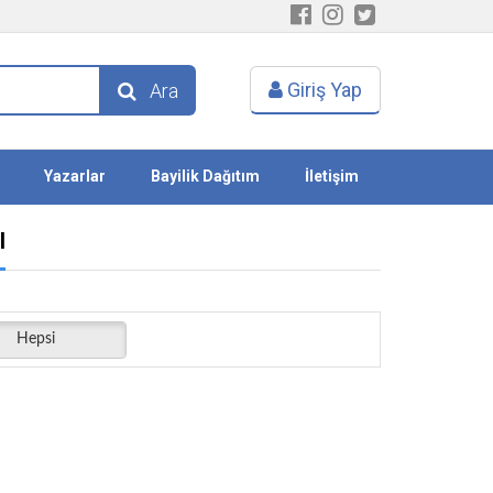
Giriş Yap
Ara
Yazarlar
Bayilik Dağıtım
İletişim
I
Hepsi