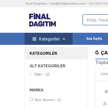
Final Pazarlama ~
info@finalpazarlama.com
~ 0212 604 10 00
Kategoriler
Ana Sayfa
Ö. Ç
KATEGORILER
Topla
ALT KATEGORILER
Diğer - (2)
Göst
MARKA
A
Abm Yayınevi - (2)
Ö.