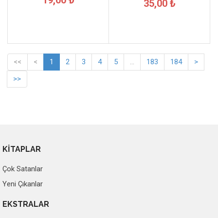
35,00 ₺
<<
<
1
2
3
4
5
...
183
184
>
>>
KİTAPLAR
Çok Satanlar
Yeni Çıkanlar
EKSTRALAR