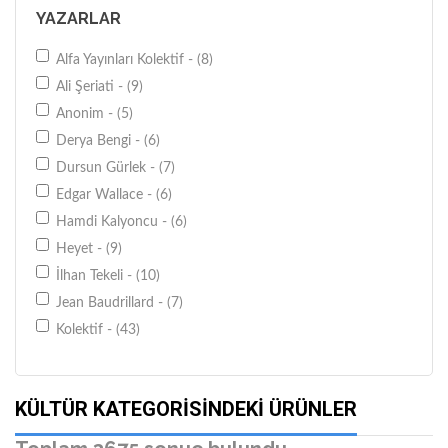
Elips Kitap - (30)
YAZARLAR
Epsilon Yayıncılık - (25)
İletişim Yayınları - (60)
Alfa Yayınları Kolektif - (8)
İmge Kitabevi Yayınları - (32)
Ali Şeriati - (9)
İnkılap Kitabevi - (45)
Anonim - (5)
İş Bankası Kültür Yayınları - (39)
Derya Bengi - (6)
İstanbul Bilgi Üniv. Yayınları - (48)
Dursun Gürlek - (7)
Kaynak Yayınları (Analiz) - (26)
Edgar Wallace - (6)
Kitabevi Yayınları - (26)
Hamdi Kalyoncu - (6)
Kitap Yayınevi - (56)
Heyet - (9)
Metis Yayınları - (45)
İlhan Tekeli - (10)
Nesil Yayınları - (29)
Jean Baudrillard - (7)
Ötüken Neşriyat - (64)
Kolektif - (43)
Remzi Kitabevi - (24)
Kollektif - (25)
Sel Yayıncılık - (29)
Komisyon - (14)
KÜLTÜR KATEGORISINDEKI ÜRÜNLER
Tarih Vakfı Yurt Yayınları - (27)
Mehmed Paksu - (6)
Timaş Yayınları - (36)
Michael Laitman - (6)