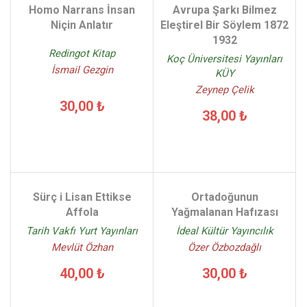
Homo Narrans İnsan
Avrupa Şarkı Bilmez
Niçin Anlatır
Eleştirel Bir Söylem 1872
1932
Redingot Kitap
Koç Üniversitesi Yayınları
İsmail Gezgin
KÜY
Zeynep Çelik
30,00 ₺
38,00 ₺
Sürç i Lisan Ettikse
Ortadoğunun
Affola
Yağmalanan Hafızası
Tarih Vakfı Yurt Yayınları
İdeal Kültür Yayıncılık
Mevlüt Özhan
Özer Özbozdağlı
40,00 ₺
30,00 ₺