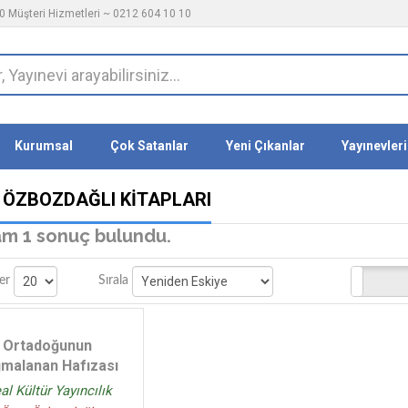
 Müşteri Hizmetleri ~ 0212 604 10 10
Kurumsal
Çok Satanlar
Yeni Çıkanlar
Yayınevleri
 ÖZBOZDAĞLI KITAPLARI
m 1 sonuç bulundu.
Stoktakiler
er
Sırala
Ortadoğunun
malanan Hafızası
al Kültür Yayıncılık