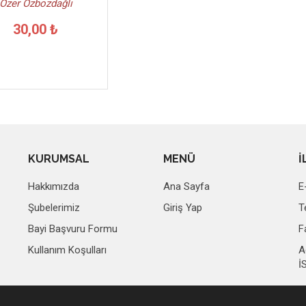
Özer Özbozdağlı
30,00 ₺
KURUMSAL
MENÜ
İ
Hakkımızda
Ana Sayfa
E
Şubelerimiz
Giriş Yap
T
Bayi Başvuru Formu
F
Kullanım Koşulları
A
İ