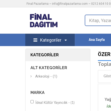
Final Pazarlama ~
info@finalpazarlama.com
~ 0212 604 10 00
Kategoriler
Ana Sayfa
ÖZER
KATEGORILER
Topla
ALT KATEGORILER
Arkeoloji - (1)
Göst
MARKA
Yağ
İdeal Kültür Yayıncılık - (1)
İde