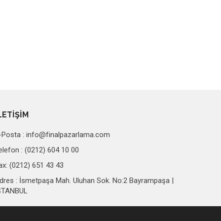
LETİŞİM
-Posta :
info@finalpazarlama.com
elefon : (0212) 604 10 00
ax: (0212) 651 43 43
dres : İsmetpaşa Mah. Uluhan Sok. No:2 Bayrampaşa |
STANBUL