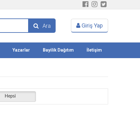
Giriş Yap
Ara
Yazarlar
Bayilik Dağıtım
İletişim
Hepsi