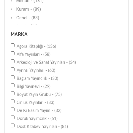
Mimari - (181)
Kuram - (89)
Genel - (83)
Sergi - (52)
MARKA
Moda Giyim - (25)
Geleneksel Sanatlar - (25)
Agora Kitaplığı - (136)
Grafik - (20)
Alfa Yayınları - (58)
Heykel - (8)
Arkeoloji ve Sanat Yayınları - (34)
Drama - (7)
Ayrıntı Yayınları - (60)
Dans - (2)
Bağlam Yayıncılık - (30)
Opera - (1)
Bilgi Yayınevi - (29)
Boyut Yayın Grubu - (75)
Cinius Yayınları - (33)
De Ki Basım Yayım - (32)
Doruk Yayımcılık - (51)
Dost Kitabevi Yayınları - (81)