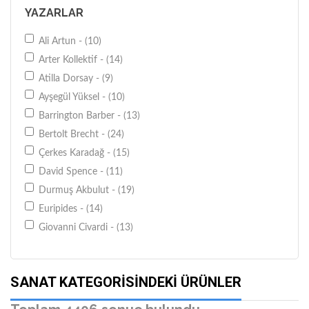
Es Yayınları - (46)
YAZARLAR
İletişim Yayınları - (52)
İnkılap Kitabevi - (71)
Ali Artun - (10)
İş Bankası Kültür Yayınları - (77)
Arter Kollektif - (14)
Literatür Yayınları - (99)
Atilla Dorsay - (9)
Metis Yayınları - (59)
Ayşegül Yüksel - (10)
Mitos-Boyut Yayınları - (778)
Barrington Barber - (13)
Müzik Eğitimi Yayınları - (33)
Bertolt Brecht - (24)
Ötüken Neşriyat - (29)
Çerkes Karadağ - (15)
Pan Yayıncılık - (44)
David Spence - (11)
Remzi Kitabevi - (47)
Durmuş Akbulut - (19)
Say Yayınları - (57)
Euripides - (14)
Yapı Kredi Yayınları - (275)
Giovanni Civardi - (13)
Koç Üniversitesi Yayınları KÜY - (29)
Güngör Dilmen - (13)
Kırmızı Kedi Yayınevi - (28)
İskender Pala - (11)
SANAT KATEGORISINDEKI ÜRÜNLER
Hayalperest Kitap - (92)
John Berger - (10)
Gece Kitaplığı - (42)
Kolektif - (83)