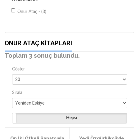
Onur Ataç - (3)
ONUR ATAÇ KITAPLARI
Toplam 3 sonuç bulundu.
Göster
Sırala
Hepsi
On İki Öfkeli Sanatçıyla
Yedi Özgürlükçüyle