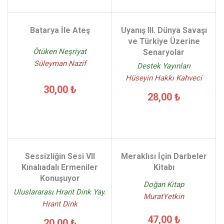
Batarya İle Ateş
Uyanış III. Dünya Savaşı
ve Türkiye Üzerine
Ötüken Neşriyat
Senaryolar
Süleyman Nazif
Destek Yayınları
Hüseyin Hakkı Kahveci
30,00 ₺
28,00 ₺
Sessizliğin Sesi VII
Meraklısı İçin Darbeler
Kınalıadalı Ermeniler
Kitabı
Konuşuyor
Doğan Kitap
Uluslararası Hrant Dink Yay.
MuratYetkin
Hrant Dink
47,00 ₺
20,00 ₺