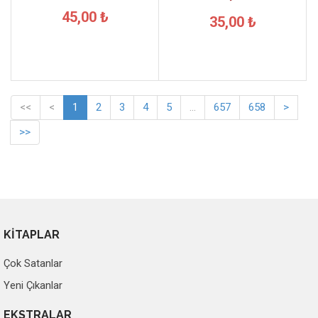
45,00 ₺
35,00 ₺
<<
<
1
2
3
4
5
...
657
658
>
>>
KİTAPLAR
Çok Satanlar
Yeni Çıkanlar
EKSTRALAR