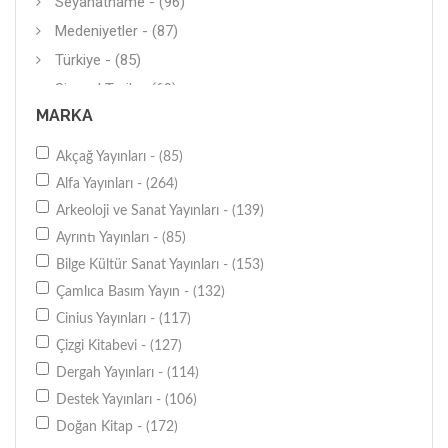
Seyahatname - (96)
Medeniyetler - (87)
Türkiye - (85)
Siyasal Tarih - (69)
MARKA
Kuram - (61)
Önemli Olaylar - (60)
Akçağ Yayınları - (85)
Bölgeler-Ülkeler - (50)
Alfa Yayınları - (264)
Sosyal Tarih - (46)
Arkeoloji ve Sanat Yayınları - (139)
Yerel Tarih - (39)
Ayrıntı Yayınları - (85)
Belgeler - (38)
Bilge Kültür Sanat Yayınları - (153)
Keşifler Tarihi - (29)
Çamlıca Basım Yayın - (132)
Savaşlar - (17)
Cinius Yayınları - (117)
Çizgi Kitabevi - (127)
Bilim Tarihi - (17)
Dergah Yayınları - (114)
Gezi - (6)
Destek Yayınları - (106)
Bilim - (4)
Doğan Kitap - (172)
Kronolojiler - (2)