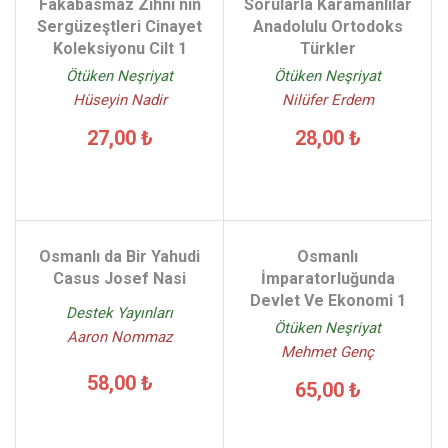
Fakabasmaz Zihni nin
Sorularla Karamanlılar
Sergüzeştleri Cinayet
Anadolulu Ortodoks
Koleksiyonu Cilt 1
Türkler
Ötüken Neşriyat
Ötüken Neşriyat
Hüseyin Nadir
Nilüfer Erdem
27,00 ₺
28,00 ₺
Osmanlı da Bir Yahudi
Osmanlı
Casus Josef Nasi
İmparatorluğunda
Devlet Ve Ekonomi 1
Destek Yayınları
Ötüken Neşriyat
Aaron Nommaz
Mehmet Genç
58,00 ₺
65,00 ₺