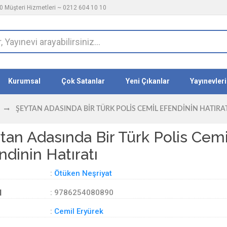
 Müşteri Hizmetleri ~ 0212 604 10 10
Kurumsal
Çok Satanlar
Yeni Çıkanlar
Yayınevleri
ŞEYTAN ADASINDA BIR TÜRK POLIS CEMIL EFENDININ HATIRA
tan Adasında Bir Türk Polis Cemi
ndinin Hatıratı
:
Ötüken Neşriyat
d
: 9786254080890
:
Cemil Eryürek