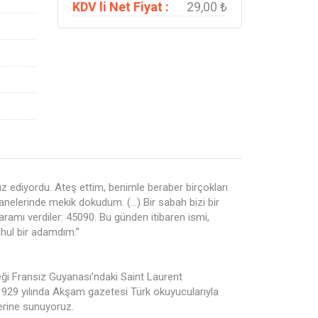
KDV li Net Fiyat :
29,00 ₺
 ediyordu. Ateş ettim, benimle beraber birçokları
anelerinde mekik dokudum. (…) Bir sabah bizi bir
aramı verdiler: 45090. Bu günden itibaren ismi,
çhul bir adamdım.”
eği Fransız Guyanası’ndaki Saint Laurent
1929 yılında Akşam gazetesi Türk okuyucularıyla
lerine sunuyoruz.