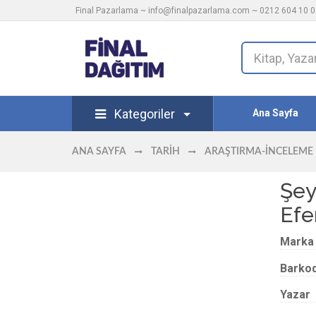
Final Pazarlama ~
info@finalpazarlama.com
~ 0212 604 10 00
Kategoriler
Ana Sayfa
ANA SAYFA
TARIH
ARAŞTIRMA-İNCELEME
Şey
Efe
Marka
Barko
Yazar