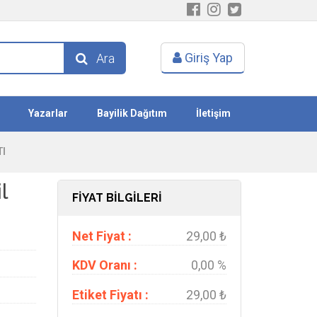
Giriş Yap
Ara
Yazarlar
Bayilik Dağıtım
İletişim
TI
l
FİYAT BİLGİLERİ
Net Fiyat :
29,00 ₺
KDV Oranı :
0,00 %
Etiket Fiyatı :
29,00 ₺