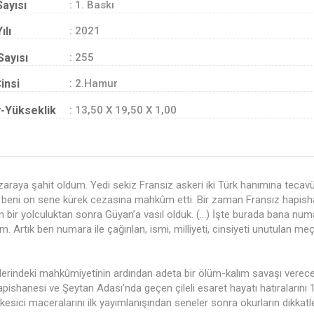
Sayısı
: 1. Baskı
ılı
: 2021
Sayısı
: 255
insi
: 2.Hamur
-Yükseklik
: 13,50 X 19,50 X 1,00
aya şahit oldum. Yedi sekiz Fransız askeri iki Türk hanımına tecavüz
arbi beni on sene kürek cezasına mahkûm etti. Bir zaman Fransız hapish
zun bir yolculuktan sonra Güyan’a vasıl olduk. (…) İşte burada bana num
 Artık ben numara ile çağırılan, ismi, milliyeti, cinsiyeti unutulan me
elerindeki mahkûmiyetinin ardından adeta bir ölüm-kalım savaşı verec
hanesi ve Şeytan Adası’nda geçen çileli esaret hayatı hatıralarını 
 kesici maceralarını ilk yayımlanışından seneler sonra okurların dikkat