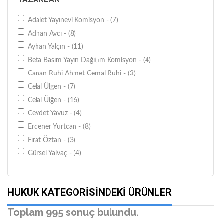
Geçit Kitabevi - (5)
İletişim Yayınları - (4)
Adalet Yayınevi Komisyon - (7)
İmge Kitabevi Yayınları - (11)
Adnan Avcı - (8)
İstanbul Bilgi Üniv. Yayınları - (21)
Ayhan Yalçın - (11)
Klasik Yayınları - (5)
Beta Basım Yayın Dağıtım Komisyon - (4)
Nobel Yayın Dağıtım - (5)
Canan Ruhi Ahmet Cemal Ruhi - (3)
Ötüken Neşriyat - (8)
Celal Ülgen - (7)
Savaş Yayınevi - (18)
Celal Ülğen - (16)
Seçkin Yayıncılık - (52)
Cevdet Yavuz - (4)
Siyasal Kitabevi - (11)
Erdener Yurtcan - (8)
Tekin Yayınevi - (15)
Fırat Öztan - (3)
Turhan Kitabevi - (14)
Gürsel Yalvaç - (4)
Türkmen Kitabevi - (7)
Hakan Hakeri - (3)
Yaylım Yayıncılık - (30)
Hakan Pekcanıtez Oğuz Atalay Muhammet Özekes
HUKUK KATEGORISINDEKI ÜRÜNLER
- (4)
Yetkin Yayınları - (58)
Hamide Zafer - (4)
Bahçeşehir Üniv. Yayınları - (6)
Toplam 995 sonuç bulundu.
İsmail Ercan - (4)
Oniki Levha Yayıncılık - (35)