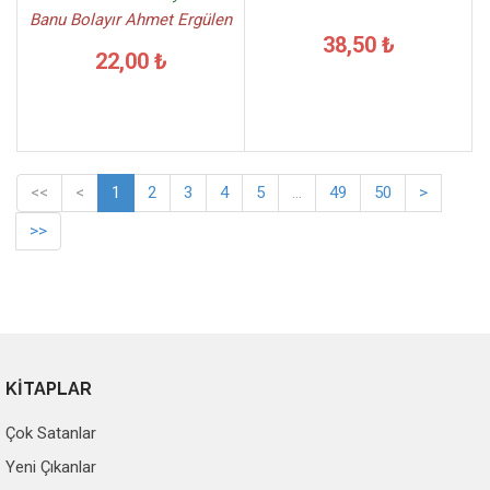
Banu Bolayır Ahmet Ergülen
38,50 ₺
22,00 ₺
<<
<
1
2
3
4
5
...
49
50
>
>>
KİTAPLAR
Çok Satanlar
Yeni Çıkanlar