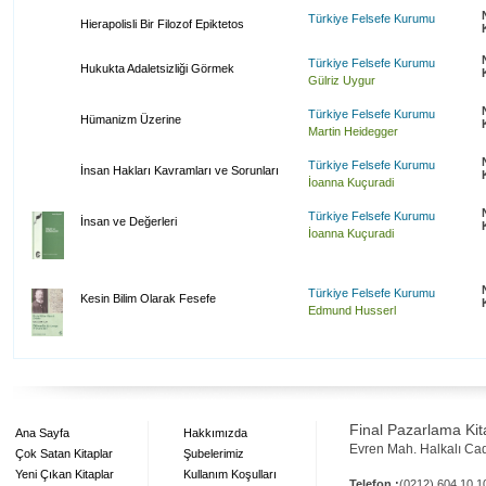
Türkiye Felsefe Kurumu
Hierapolisli Bir Filozof Epiktetos
Türkiye Felsefe Kurumu
Hukukta Adaletsizliği Görmek
Gülriz Uygur
Türkiye Felsefe Kurumu
Hümanizm Üzerine
Martin Heidegger
Türkiye Felsefe Kurumu
İnsan Hakları Kavramları ve Sorunları
İoanna Kuçuradi
Türkiye Felsefe Kurumu
İnsan ve Değerleri
İoanna Kuçuradi
Türkiye Felsefe Kurumu
Kesin Bilim Olarak Fesefe
Edmund Husserl
Final Pazarlama Kita
Ana Sayfa
Hakkımızda
Evren Mah. Halkalı Ca
Çok Satan Kitaplar
Şubelerimiz
Yeni Çıkan Kitaplar
Kullanım Koşulları
Telefon :
(0212) 604 10 