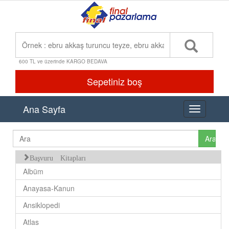
600 TL ve üzerinde KARGO BEDAVA
Sepetiniz boş
Ana Sayfa
Toggle
navigation
Başvuru Kitapları
Albüm
Anayasa-Kanun
Ansiklopedi
Atlas