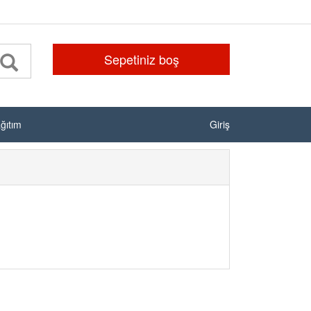
Sepetiniz boş
ağıtım
Giriş