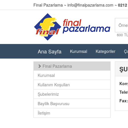
Final Pazarlama ~
info@finalpazarlama.com
~
0212
600 T
Ana Sayfa
Kurumsal
Kategoriler
Ço
Final Pazarlama
ŞU
Kurumsal
Kon
Kullanım Koşulları
Tele
Şubelerimiz
Fax:
Bayilik Başvurusu
İletişim