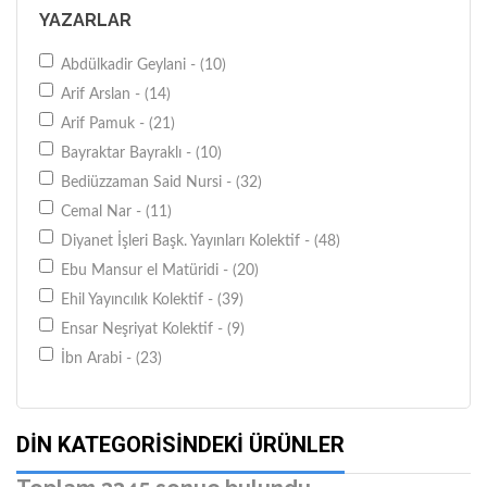
İFAV Yayınları - (28)
YAZARLAR
İnsan Yayınları - (71)
İşaret Yayınları - (38)
Abdülkadir Geylani - (10)
İz Yayıncılık - (61)
Arif Arslan - (14)
Marifet Yayınları - (29)
Arif Pamuk - (21)
Nesil Yayınları - (62)
Bayraktar Bayraklı - (10)
Pamuk Yayıncılık - (38)
Bediüzzaman Said Nursi - (32)
Nida Yayıncılık - (33)
Cemal Nar - (11)
Ravza Yayınları - (39)
Diyanet İşleri Başk. Yayınları Kolektif - (48)
Semerkand Basım Yayın - (42)
Ebu Mansur el Matüridi - (20)
Söz Basım Yayın - (29)
Ehil Yayıncılık Kolektif - (39)
Timaş Yayınları - (28)
Ensar Neşriyat Kolektif - (9)
Türkiye Diyanet Vak. Yayınları - (36)
İbn Arabi - (23)
İSAM Yayınları - (31)
İhsan Şenocak - (13)
Otto Yayınları - (63)
İmam Gazali - (38)
DIN KATEGORISINDEKI ÜRÜNLER
Gece Kitaplığı - (30)
İmam ı Gazali - (17)
Dilara Yayınları - (39)
İmam Rabbani - (10)