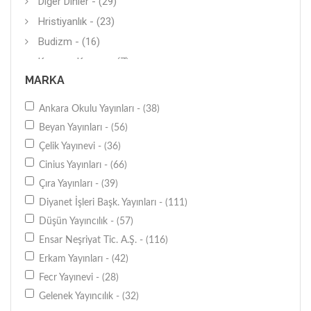
Diğer Dinler - (29)
Hristiyanlık - (23)
Budizm - (16)
Kavram-Kurum - (7)
MARKA
Ateizm - (5)
Musevilik - (5)
Ankara Okulu Yayınları - (38)
Dini Hukuk - (3)
Beyan Yayınları - (56)
Güncel - (1)
Çelik Yayınevi - (36)
Cinius Yayınları - (66)
Çıra Yayınları - (39)
Diyanet İşleri Başk. Yayınları - (111)
Düşün Yayıncılık - (57)
Ensar Neşriyat Tic. A.Ş. - (116)
Erkam Yayınları - (42)
Fecr Yayınevi - (28)
Gelenek Yayıncılık - (32)