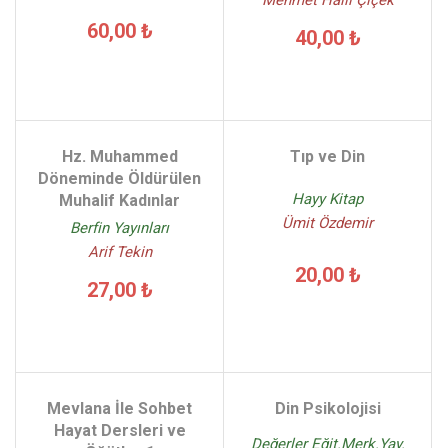
Mehmet Halil Çiçek
60,00 ₺
40,00 ₺
Hz. Muhammed
Tıp ve Din
Döneminde Öldürülen
Hayy Kitap
Muhalif Kadınlar
Ümit Özdemir
Berfin Yayınları
Arif Tekin
20,00 ₺
27,00 ₺
Mevlana İle Sohbet
Din Psikolojisi
Hayat Dersleri ve
Değerler Eğit.Merk.Yay.