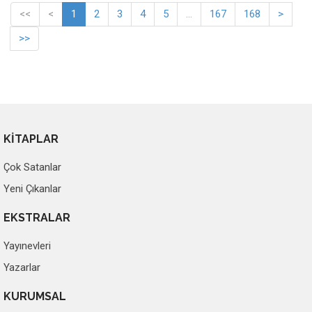
<<
<
1
2
3
4
5
...
167
168
>
>>
KİTAPLAR
Çok Satanlar
Yeni Çıkanlar
EKSTRALAR
Yayınevleri
Yazarlar
KURUMSAL