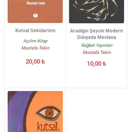
Kutsal Sekülarizm
Aradığın Şeysin Modern
Dünyada Mevlana
Açılım Kitap
Rağbet Yayınları
Mustafa Tekin
Mustafa Tekin
20,00 ₺
10,00 ₺