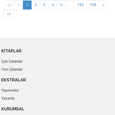
<<
<
1
2
3
4
5
...
193
194
>
>>
KİTAPLAR
Çok Satanlar
Yeni Çıkanlar
EKSTRALAR
Yayınevleri
Yazarlar
KURUMSAL