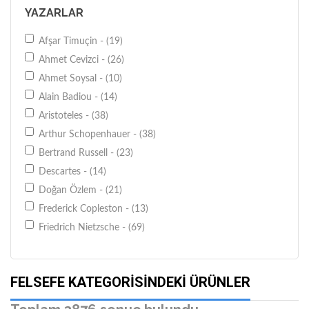
Dost Kitabevi Yayınları - (79)
YAZARLAR
İdea Yayınevi - (78)
İnsan Yayınları - (52)
Afşar Timuçin - (19)
İş Bankası Kültür Yayınları - (31)
Ahmet Cevizci - (26)
İthaki Yayınları - (37)
Ahmet Soysal - (10)
İz Yayıncılık - (43)
Alain Badiou - (14)
Litera Yayıncılık - (62)
Aristoteles - (38)
Metis Yayınları - (85)
Arthur Schopenhauer - (38)
Otonom Yayıncılık - (42)
Bertrand Russell - (23)
Ötüken Neşriyat - (37)
Descartes - (14)
Paradigma Yayıncılık - (35)
Doğan Özlem - (21)
Say Yayınları - (262)
Frederick Copleston - (13)
Sentez Yayıncılık - (71)
Friedrich Nietzsche - (69)
Yapı Kredi Yayınları - (43)
Georges Politzer - (12)
Yordam Kitap - (58)
Gilles Deleuze - (14)
FELSEFE KATEGORISINDEKI ÜRÜNLER
Tutku Yayınevi - (30)
Halil Cibran - (46)
Pinhan Yayıncılık - (71)
Immanuel Kant - (17)