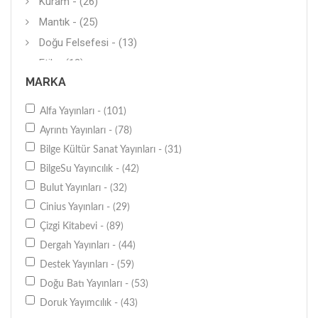
Kuram - (26)
Mantık - (25)
Doğu Felsefesi - (13)
Etik - (13)
MARKA
Akımlar - (10)
İdeoloji - (9)
Alfa Yayınları - (101)
Estetik - (5)
Ayrıntı Yayınları - (78)
Matematiksel Felsefe - (3)
Bilge Kültür Sanat Yayınları - (31)
BilgeSu Yayıncılık - (42)
Bulut Yayınları - (32)
Cinius Yayınları - (29)
Çizgi Kitabevi - (89)
Dergah Yayınları - (44)
Destek Yayınları - (59)
Doğu Batı Yayınları - (53)
Doruk Yayımcılık - (43)