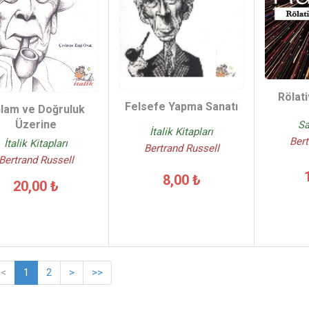
Rölati
Felsefe Yapma Sanatı
lam ve Doğruluk
Üzerine
Sa
İtalik Kitapları
Bert
İtalik Kitapları
Bertrand Russell
Bertrand Russell
8,00 ₺
20,00 ₺
<
1
2
>
>>