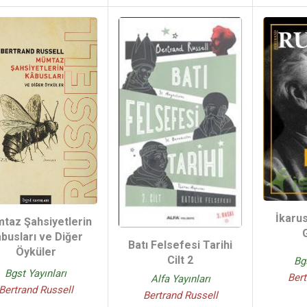
İkarus
taz Şahsiyetlerin
busları ve Diğer
Batı Felsefesi Tarihi
Öyküler
Cilt 2
Bg
Bgst Yayınları
Bert
Alfa Yayınları
Bertrand Russell
Bertrand Russell