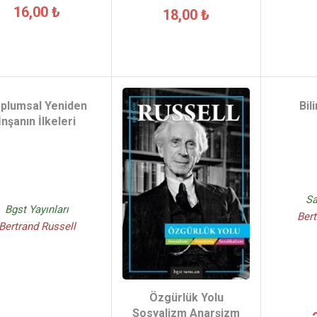
16,00 ₺
18,00 ₺
plumsal Yeniden
Bil
İnşanın İlkeleri
Sa
Bgst Yayınları
Bert
Bertrand Russell
Özgürlük Yolu
Sosyalizm Anarşizm