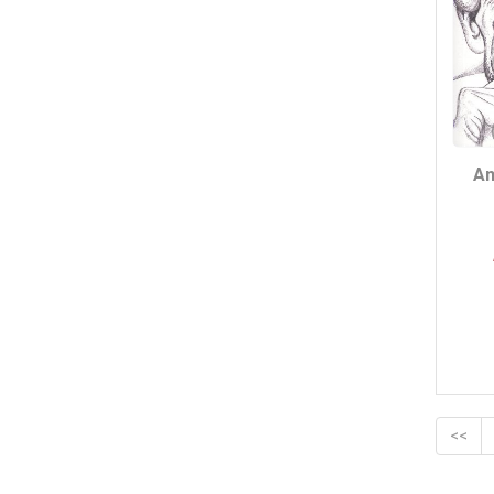
An
<<