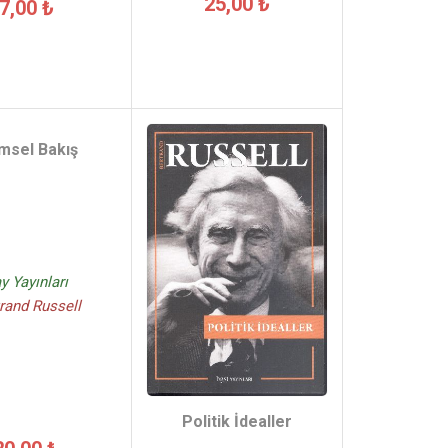
25,00 ₺
7,00 ₺
imsel Bakış
y Yayınları
rand Russell
Politik İdealler