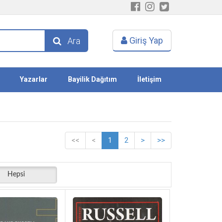
Giriş Yap
Ara
Yazarlar
Bayilik Dağıtım
İletişim
<<
<
1
2
>
>>
Hepsi