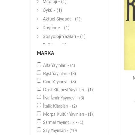
Mitoloji - (1)
Öykü - (1)
Aktüel Siyaset - (1)
Düşünce - (1)
Sosyoloji Yazıları - (1)
Politika - (1)
MARKA
Popüler Bilim - (1)
Bilim Adamları - (1)
Alfa Yayınları - (4)
Edebiyat Yazıları - (1)
Bgst Yayınları - (8)
Diğer - (1)
Cem Yayınevi - (3)
Dost Kitabevi Yayınları - (1)
İlya İzmir Yayınevi - (3)
İtalik Kitapları - (2)
Morpa Kültür Yayınları - (1)
Sarmal Yayımcılık - (1)
Say Yayınları - (10)