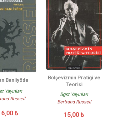
Bolşevizmin Pratiği ve
an Banliyöde
Teorisi
st Yayınları
Bgst Yayınları
rand Russell
Bertrand Russell
16,00 ₺
15,00 ₺