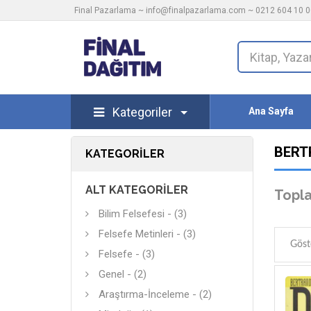
Final Pazarlama ~
info@finalpazarlama.com
~ 0212 604 10 00
Kategoriler
Ana Sayfa
BERT
KATEGORILER
ALT KATEGORILER
Topla
Bilim Felsefesi - (3)
Felsefe Metinleri - (3)
Göst
Felsefe - (3)
Genel - (2)
Araştırma-İnceleme - (2)