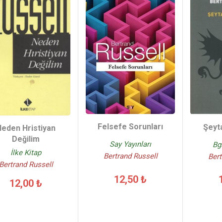
Felsefe Sorunları
Şeyt
Neden Hristiyan
Değilim
Say Yayınları
Bg
İlke Kitap
Bertrand Russell
Bert
Bertrand Russell
12,50 ₺
12,00 ₺