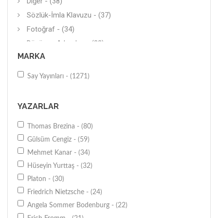
Diğer - (38)
Sözlük-İmla Klavuzu - (37)
Fotoğraf - (34)
Düşünce Adamları - (32)
MARKA
Diğer - (30)
Roman (Çeviri) - (28)
Say Yayınları - (1271)
Diğer - (26)
Roman (Yerli) - (25)
YAZARLAR
Masal-Şiir - (22)
Thomas Brezina - (80)
Psikolojik Danışmanlık - (20)
Gülsüm Cengiz - (59)
Öykü - (17)
Mehmet Kanar - (34)
Dil Eğitimi - (14)
Hüseyin Yurttaş - (32)
Düşünce - (13)
Platon - (30)
Mitoloji - (12)
Friedrich Nietzsche - (24)
Sinema - (12)
Angela Sommer Bodenburg - (22)
Genel - (9)