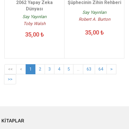
2062 Yapay Zeka
Şüphecinin Zihin Rehberi
Dünyası
Say Yayınları
Say Yayınları
Robert A. Burton
Toby Walsh
35,00 ₺
35,00 ₺
<<
<
1
2
3
4
5
...
63
64
>
>>
KİTAPLAR