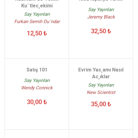
Ku¨tlec¸ekimi
Say Yayınları
Say Yayınları
Jeremy Black
Furkan Semih Du¨ndar
32,50 ₺
12,50 ₺
Satış 101
Evrim Yas¸amı Nasıl
Ac¸ıklar
Say Yayınları
Say Yayınları
Wendy Connick
New Scientist
30,00 ₺
35,00 ₺