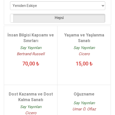
Yılmaz Murat Bilican Nergis Seli - (7)
Faruk Akbaş - (7)
Aygün Tuçe Ataş İlknur Efeçınar - (6)
Hepsi
Schopenhauer - (6)
Immanuel Kant - (5)
İnsan Bilgisi Kapsamı ve
Yaşama ve Yaşlanma
Susan Wise Bauer - (5)
Sınırları
Sanatı
Say Yayınları
Say Yayınları
Bertrand Russell
Cicero
70,00 ₺
15,00 ₺
Dost Kazanma ve Dost
Oğuzname
Kalma Sanatı
Say Yayınları
Say Yayınları
Umar Ö. Oflaz
Cicero