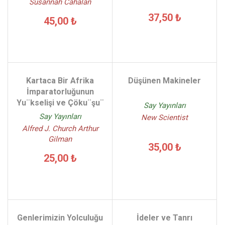
Susannah Cahalan
37,50 ₺
45,00 ₺
Kartaca Bir Afrika
Düşünen Makineler
İmparatorluğunun
Yu¨kselişi ve Çöku¨şu¨
Say Yayınları
Say Yayınları
New Scientist
Alfred J. Church Arthur
Gilman
35,00 ₺
25,00 ₺
Genlerimizin Yolculuğu
İdeler ve Tanrı