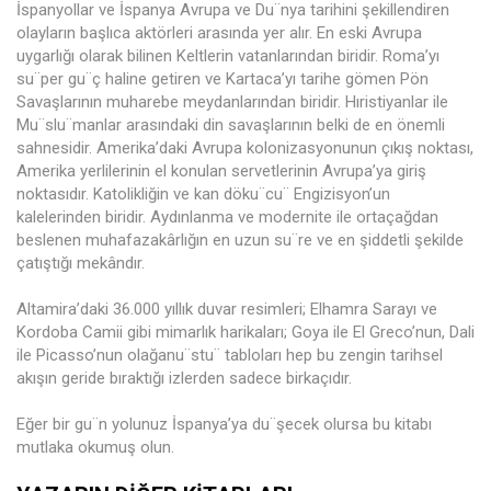
İspanyollar ve İspanya Avrupa ve Du¨nya tarihini şekillendiren
olayların başlıca aktörleri arasında yer alır. En eski Avrupa
uygarlığı olarak bilinen Keltlerin vatanlarından biridir. Roma’yı
su¨per gu¨ç haline getiren ve Kartaca’yı tarihe gömen Pön
Savaşlarının muharebe meydanlarından biridir. Hıristiyanlar ile
Mu¨slu¨manlar arasındaki din savaşlarının belki de en önemli
sahnesidir. Amerika’daki Avrupa kolonizasyonunun çıkış noktası,
Amerika yerlilerinin el konulan servetlerinin Avrupa’ya giriş
noktasıdır. Katolikliğin ve kan döku¨cu¨ Engizisyon’un
kalelerinden biridir. Aydınlanma ve modernite ile ortaçağdan
beslenen muhafazakârlığın en uzun su¨re ve en şiddetli şekilde
çatıştığı mekândır.
Altamira’daki 36.000 yıllık duvar resimleri; Elhamra Sarayı ve
Kordoba Camii gibi mimarlık harikaları; Goya ile El Greco’nun, Dali
ile Picasso’nun olağanu¨stu¨ tabloları hep bu zengin tarihsel
akışın geride bıraktığı izlerden sadece birkaçıdır.
Eğer bir gu¨n yolunuz İspanya’ya du¨şecek olursa bu kitabı
mutlaka okumuş olun.