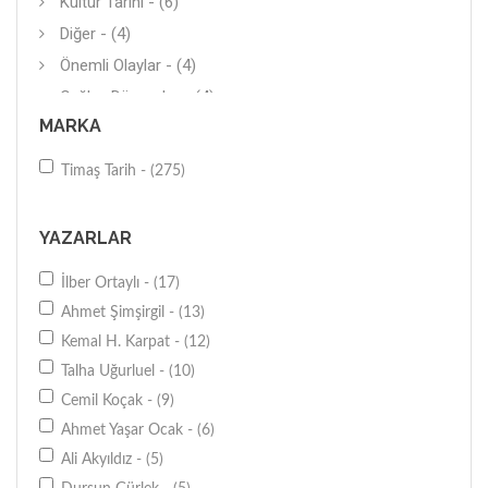
Kültür Tarihi - (6)
Diğer - (4)
Önemli Olaylar - (4)
Çağlar-Dönemler - (4)
MARKA
Araştırma-İnceleme - (3)
Anı-Yaşam - (3)
Timaş Tarih - (275)
Söyleşi - (3)
Bilim Tarihi - (3)
YAZARLAR
Hikaye - (2)
İlber Ortaylı - (17)
Terörizm-Mafya - (2)
Ahmet Şimşirgil - (13)
Diğer - (2)
Kemal H. Karpat - (12)
Savaşlar - (2)
Talha Uğurluel - (10)
Türkiye - (2)
Cemil Koçak - (9)
Hitabet-Söyleşi - (2)
Ahmet Yaşar Ocak - (6)
Bölgeler-Ülkeler - (1)
Ali Akyıldız - (5)
Popüler Bilim - (1)