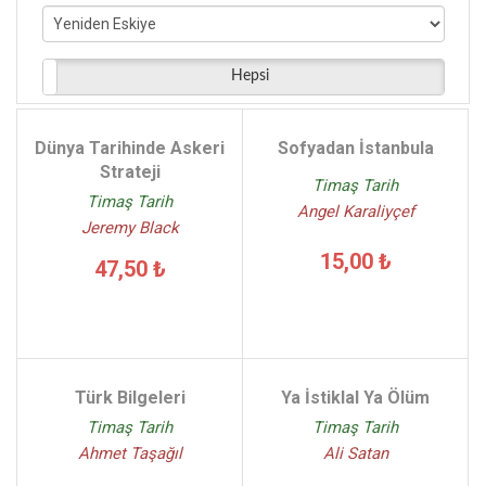
Jeremy Black - (2)
Taha Niyazi Karaca - (2)
Fatih Bayhan - (2)
Hepsi
Edward J. Erickson - (2)
Halil Ersin Avcı - (2)
Dünya Tarihinde Askeri
Sofyadan İstanbula
Ahmet Şimşirğil - (2)
Strateji
Timaş Tarih
Timaş Tarih
Angel Karaliyçef
Jeremy Black
15,00 ₺
47,50 ₺
Türk Bilgeleri
Ya İstiklal Ya Ölüm
Timaş Tarih
Timaş Tarih
Ahmet Taşağıl
Ali Satan