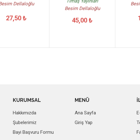
Timaş Yayınları
Besim Dellaloğlu
Besi
Besim Dellaloğlu
27,50 ₺
45,00 ₺
KURUMSAL
MENÜ
İ
Hakkımızda
Ana Sayfa
E
Şubelerimiz
Giriş Yap
T
Bayi Başvuru Formu
F