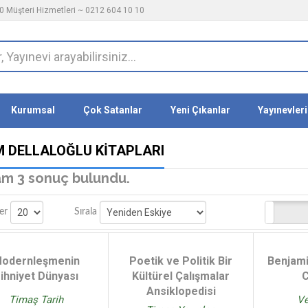
 Müşteri Hizmetleri ~ 0212 604 10 10
Kurumsal
Çok Satanlar
Yeni Çıkanlar
Yayınevleri
M DELLALOĞLU KITAPLARI
m 3 sonuç bulundu.
Stoktakiler
er
Sırala
odernleşmenin
Poetik ve Politik Bir
Benjami
ihniyet Dünyası
Kültürel Çalışmalar
C
Ansiklopedisi
Timaş Tarih
Ve