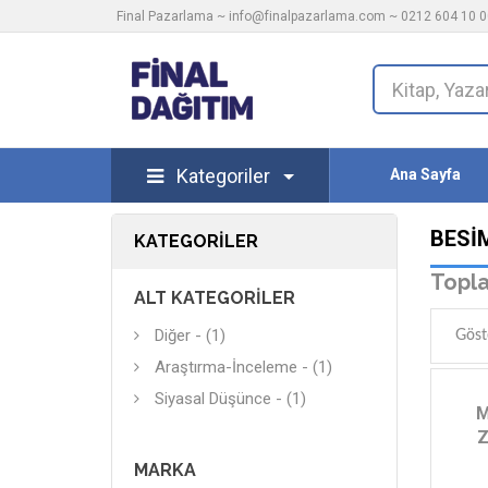
Final Pazarlama ~
info@finalpazarlama.com
~ 0212 604 10 00
Kategoriler
Ana Sayfa
BESI
KATEGORILER
Topla
ALT KATEGORILER
Diğer - (1)
Göst
Araştırma-İnceleme - (1)
Siyasal Düşünce - (1)
M
Z
MARKA