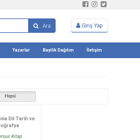
Giriş Yap
Ara
Yazarlar
Bayilik Dağıtım
İletişim
Hepsi
nia Dil Tarih ve
oğrafya
rsus Kitap