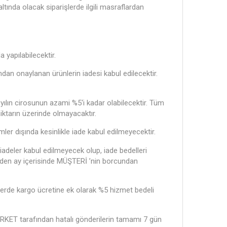
tında olacak siparişlerde ilgili masraflardan
 yapılabilecektir.
dan onaylanan ürünlerin iadesi kabul edilecektir.
 yılın cirosunun azami %5‘i kadar olabilecektir. Tüm
iktarın üzerinde olmayacaktır.
ler dışında kesinlikle iade kabul edilmeyecektir.
eler kabul edilmeyecek olup, iade bedelleri
 eden ay içerisinde MÜŞTERİ ’nin borcundan
elerde kargo ücretine ek olarak %5 hizmet bedeli
ŞİRKET tarafından hatalı gönderilerin tamamı 7 gün