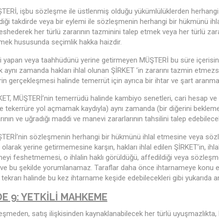
ERİ, işbu sözleşme ile üstlenmiş olduğu yükümlülüklerden herhangi b
iği takdirde veya bir eylemi ile sözleşmenin herhangi bir hükmünü ihl
eshederek her türlü zararının tazminini talep etmek veya her türlü za
tmek hususunda seçimlik hakka haizdir.
li yapan veya taahhüdünü yerine getirmeyen MÜŞTERİ bu süre içerisin
ek aynı zamanda hakları ihlal olunan ŞİRKET ’in zararını tazmin etme
in gerçekleşmesi halinde temerrüt için ayrıca bir ihtar ve şart aranma
ET, MÜŞTERİ’nin temerrüdü halinde kambiyo senetleri, cari hesap ve el
e tekerrüre yol açmamak kaydıyla) aynı zamanda (bir diğerini bekleme
rının ve uğradığı maddi ve manevi zararlarının tahsilini talep edebilecek
ERİ’nin sözleşmenin herhangi bir hükmünü ihlal etmesine veya sözle
 olarak yerine getirmemesine karşın, hakları ihlal edilen ŞİRKET’in, 
yi feshetmemesi, o ihlalin haklı görüldüğü, affedildiği veya sözleşme
ve bu şekilde yorumlanamaz. Taraflar daha önce ihtarnameye konu et
in tekrarı halinde bu kez ihtarname keşide edebilecekleri gibi yukarıda an
E 9: YETKİLİ MAHKEME
şmeden, satış ilişkisinden kaynaklanabilecek her türlü uyuşmazlıkta, kef