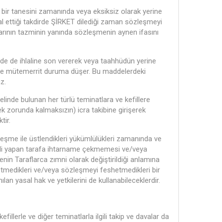
ir tanesini zamanında veya eksiksiz olarak yerine
al ettiği takdirde ŞİRKET dilediği zaman sözleşmeyi
rarının tazminin yanında sözleşmenin aynen ifasını
de de ihlaline son vererek veya taahhüdün yerine
zse mütemerrit duruma düşer. Bu maddelerdeki
z.
inde bulunan her türlü teminatlara ve kefillere
k zorunda kalmaksızın) icra takibine girişerek
tir.
şme ile üstlendikleri yükümlülükleri zamanında ve
ihlali yapan tarafa ihtarname çekmemesi ve/veya
nin Taraflarca zımni olarak değiştirildiği anlamına
medikleri ve/veya sözleşmeyi feshetmedikleri bir
ılan yasal hak ve yetkilerini de kullanabileceklerdir.
illerle ve diğer teminatlarla ilgili takip ve davalar da