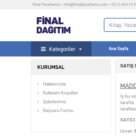
Final Pazarlama ~
info@finalpazarlama.com
~ 0212 604 10 00
Kategoriler
Ana Sayfa
SATIŞ
KURUMSAL
Hakkımızda
MADD
Kullanım Koşulları
İş bu sö
Şubelerimiz
tarafta
taraflar
Başvuru Formu
SATICI 
Unvan: