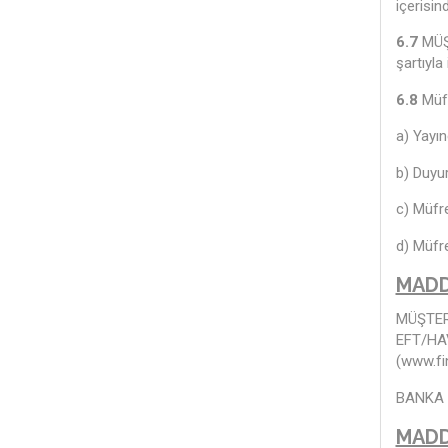
içerisin
6.7
MÜŞT
şartıyla 
6.8
Müfr
a) Yayın
b) Duyur
c) Müfre
d) Müfre
MADD
MÜŞTERİ,
EFT/HAV
(
www.fi
BANKA B
MADD