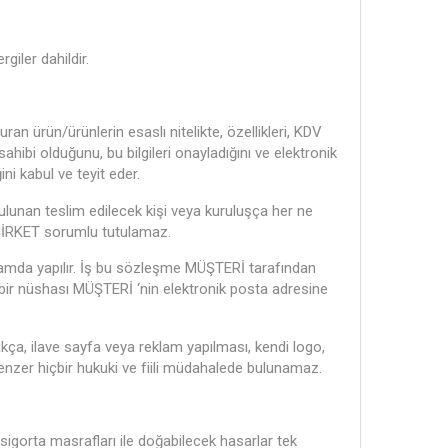
rgiler dahildir.
n ürün/ürünlerin esaslı nitelikte, özellikleri, KDV
 sahibi olduğunu, bu bilgileri onayladığını ve elektronik
i kabul ve teyit eder.
lunan teslim edilecek kişi veya kuruluşça her ne
ŞİRKET sorumlu tutulamaz.
rtamda yapılır. İş bu sözleşme MÜŞTERİ tarafından
 bir nüshası MÜŞTERİ ‘nin elektronik posta adresine
ça, ilave sayfa veya reklam yapılması, kendi logo,
benzer hiçbir hukuki ve fiili müdahalede bulunamaz.
sigorta masrafları ile doğabilecek hasarlar tek