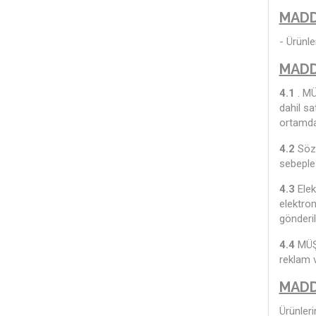
MADD
- Ürünler
MADD
4.1
. MÜ
dahil sa
ortamda 
4.2
Sözl
sebeple
4.3
Elek
elektron
gönderil
4.4
MÜŞT
reklam v
MADD
Ürünleri