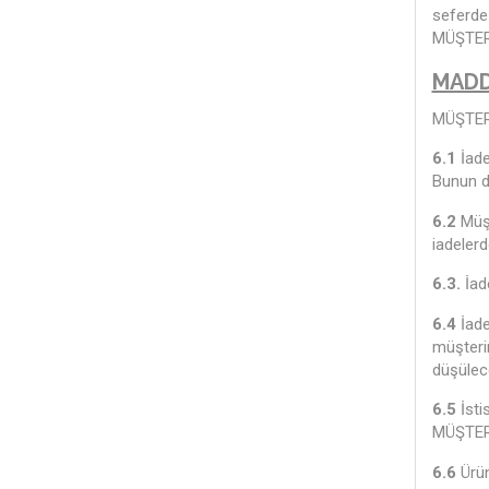
seferde 
MÜŞTERİ
MADD
MÜŞTERİ 
6.1
İade
Bunun dı
6.2
Müşt
iadelerd
6.3.
İade
6.4
İade
müşteri
düşülece
6.5
İsti
MÜŞTERİ 
6.6
Ürün