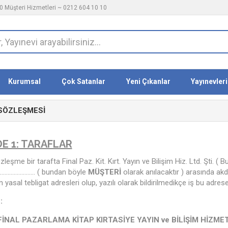
 Müşteri Hizmetleri ~ 0212 604 10 10
Kurumsal
Çok Satanlar
Yeni Çıkanlar
Yayınevleri
 SÖZLEŞMESİ
E 1: TARAFLAR
zleşme bir tarafta Final Paz. Kit. Kırt. Yayın ve Bilişim Hiz. Ltd. Şti. (
 …………………… ( bundan böyle
MÜŞTERİ
olarak anılacaktır ) arasında akd
ın yasal tebligat adresleri olup, yazılı olarak bildirilmedikçe iş bu adrese
:
FİNAL PAZARLAMA KİTAP KIRTASİYE YAYIN ve BİLİŞİM HİZMETL