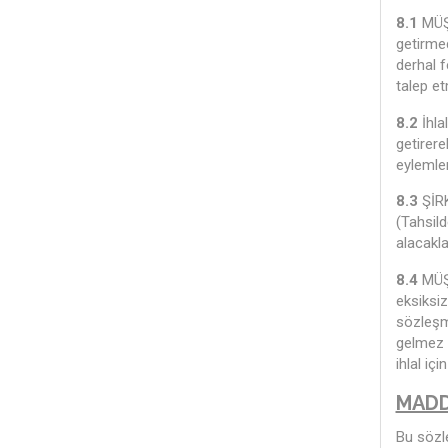
8.1
MÜŞT
getirmed
derhal f
talep e
8.2
İhla
getirer
eylemler
8.3
ŞİRK
(Tahsild
alacakla
8.4
MÜŞT
eksiksiz
sözleşme
gelmez 
ihlal iç
MADD
Bu sözle