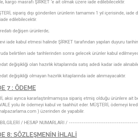
de, kargo masrafı ŞİRKET ‘e ait olmak üzere iade edilebilecektir.
ERİ, sipariş dışı gönderilen ürünlerin tamamını 1 yıl içerisinde, ia
iade edilebilecektir.
edatı değişen ürünlerde;
evi iade kabul etmesi halinde ŞİRKET tarafından yapılan duyuru tarihind
uda belirtilen iade tarihlerinden sonra gelecek ürünler kabul edilmeyec
dat değişikliği olan hazırlık kitaplarında satış adedi kadar iade alınabile
dat değişikliği olmayan hazırlık kitaplarında iade alınmayacaktır.
E 7 : ÖDEME
 aksi ayrıca kararlaştırılmamışsa sipariş etmiş olduğu ürünlere ait b
ALE yolu ile ödemeyi kabul ve taahhüt eder. MÜŞTERİ, ödemeyi kredi 
nalpazarlama.com
) üzerinden de yapabilir.
İLGİLERİ / HESAP NUMARLARI / --------------------------------------
E 8: SÖZLEŞMENİN İHLALİ