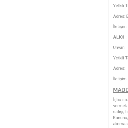
Yetkili 
Adres: E
İletişi
ALICI :
Unvan:
Yetkili 
Adres:
İletişi
MADD
İşbu sö
vermek s
satışı, 
Kanunu, 
alınması