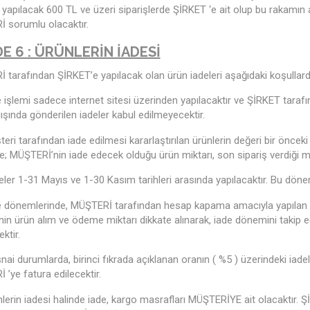
yapılacak 600 TL ve üzeri siparişlerde ŞİRKET ‘e ait olup bu rakamın al
 sorumlu olacaktır.
E 6 : ÜRÜNLERİN İADESİ
tarafından ŞİRKET’e yapılacak olan ürün iadeleri aşağıdaki koşullarda
 işlemi sadece internet sitesi üzerinden yapılacaktır ve ŞİRKET tarafın
şında gönderilen iadeler kabul edilmeyecektir.
eri tarafından iade edilmesi kararlaştırılan ürünlerin değeri bir önceki
e; MÜŞTERİ’nin iade edecek olduğu ürün miktarı, son sipariş verdiği m
ler 1-31 Mayıs ve 1-30 Kasım tarihleri arasında yapılacaktır. Bu dönem
 dönemlerinde, MÜŞTERİ tarafından hesap kapama amacıyla yapılan iad
nin ürün alım ve ödeme miktarı dikkate alınarak, iade dönemini takip
ktir.
snai durumlarda, birinci fıkrada açıklanan oranın ( %5 ) üzerindeki iad
’ye fatura edilecektir.
lerin iadesi halinde iade, kargo masrafları MÜŞTERİYE ait olacaktır. 