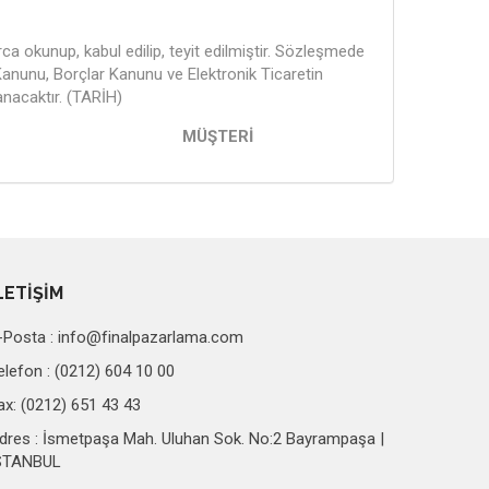
a okunup, kabul edilip, teyit edilmiştir. Sözleşmede
Kanunu, Borçlar Kanunu ve Elektronik Ticaretin
nacaktır. (TARİH)
ŞTERİ
LETİŞİM
-Posta :
info@finalpazarlama.com
elefon : (0212) 604 10 00
ax: (0212) 651 43 43
dres : İsmetpaşa Mah. Uluhan Sok. No:2 Bayrampaşa |
STANBUL