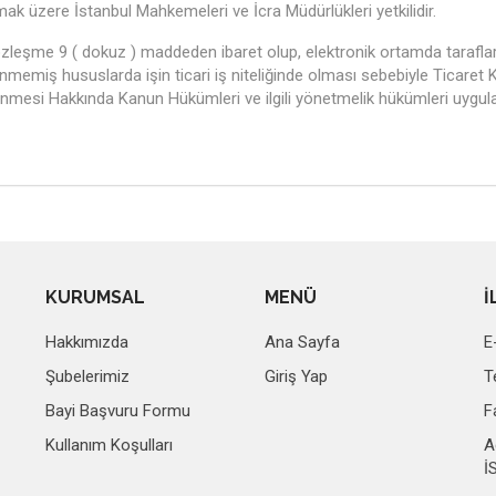
mak üzere İstanbul Mahkemeleri ve İcra Müdürlükleri yetkilidir.
zleşme 9 ( dokuz ) maddeden ibaret olup, elektronik ortamda taraflarc
memiş hususlarda işin ticari iş niteliğinde olması sebebiyle Ticaret 
nmesi Hakkında Kanun Hükümleri ve ilgili yönetmelik hükümleri uygula
İRKET MÜ
KURUMSAL
MENÜ
İ
Hakkımızda
Ana Sayfa
E
Şubelerimiz
Giriş Yap
T
Bayi Başvuru Formu
F
Kullanım Koşulları
A
İ