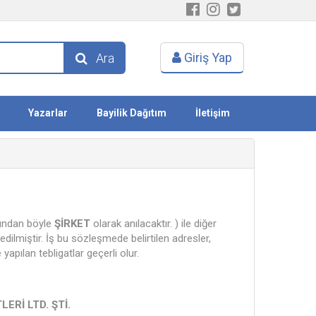
Giriş Yap
Ara
Yazarlar
Bayilik Dağıtım
İletişim
 Bundan böyle
ŞİRKET
olarak anılacaktır. ) ile diğer
edilmiştir. İş bu sözleşmede belirtilen adresler,
 yapılan tebligatlar geçerli olur.
ERİ LTD. ŞTİ.