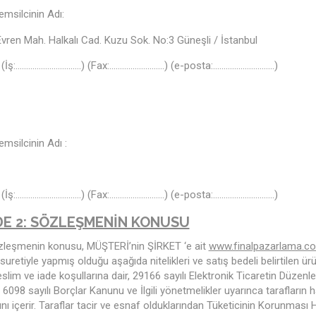
Temsilcinin Adı:
vren Mah. Halkalı Cad. Kuzu Sok. No:3 Güneşli / İstanbul
m: (İş:………………………….) (Fax:……………………..) (e-posta:………………………..)
Temsilcinin Adı :
m: (İş:………………………….) (Fax:……………………..) (e-posta:………………………..)
E 2: SÖZLEŞMENİN KONUSU
zleşmenin konusu, MÜŞTERİ’nin ŞİRKET ‘e ait
www.finalpazarlama.c
uretiyle yapmış olduğu aşağıda nitelikleri ve satış bedeli belirtilen ür
teslim ve iade koşullarına dair, 29166 sayılı Elektronik Ticaretin Düze
6098 sayılı Borçlar Kanunu ve İlgili yönetmelikler uyarınca tarafların 
nı içerir. Taraflar tacir ve esnaf olduklarından Tüketicinin Korunması 