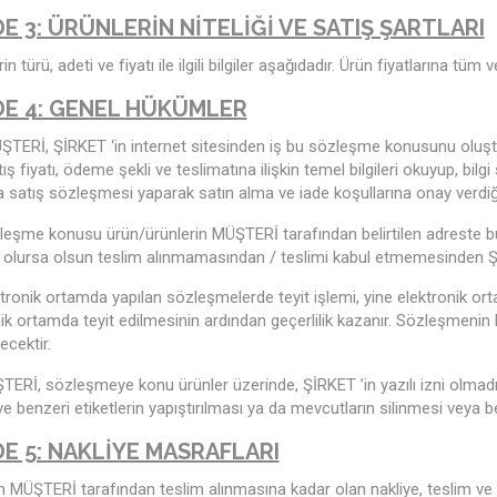
E 3: ÜRÜNLERİN NİTELİĞİ VE SATIŞ ŞARTLARI
in türü, adeti ve fiyatı ile ilgili bilgiler aşağıdadır. Ürün fiyatlarına tüm ve
E 4: GENEL HÜKÜMLER
ŞTERİ, ŞİRKET ‘in internet sitesinden iş bu sözleşme konusunu oluştura
tış fiyatı, ödeme şekli ve teslimatına ilişkin temel bilgileri okuyup, bilgi
satış sözleşmesi yaparak satın alma ve iade koşullarına onay verdiğin
eşme konusu ürün/ürünlerin MÜŞTERİ tarafından belirtilen adreste bu
 olursa olsun teslim alınmamasından / teslimi kabul etmemesinden 
tronik ortamda yapılan sözleşmelerde teyit işlemi, yine elektronik o
ik ortamda teyit edilmesinin ardından geçerlilik kazanır. Sözleşmenin
ecektir.
ERİ, sözleşmeye konu ürünler üzerinde, ŞİRKET ’in yazılı izni olmadık
e benzeri etiketlerin yapıştırılması ya da mevcutların silinmesi veya 
E 5: NAKLİYE MASRAFLARI
n MÜŞTERİ tarafından teslim alınmasına kadar olan nakliye, teslim ve 