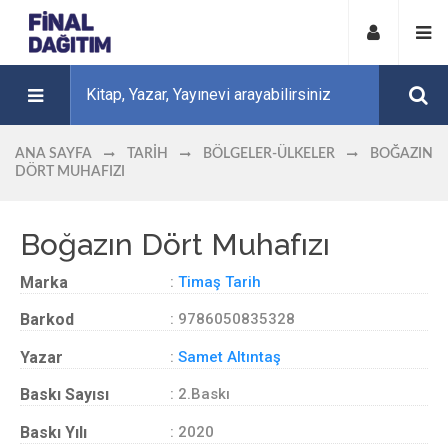
ANA SAYFA
TARIH
BÖLGELER-ÜLKELER
BOĞAZIN
DÖRT MUHAFIZI
Boğazın Dört Muhafızı
Marka
:
Timaş Tarih
Barkod
: 9786050835328
Yazar
:
Samet Altıntaş
Baskı Sayısı
: 2.Baskı
Baskı Yılı
: 2020