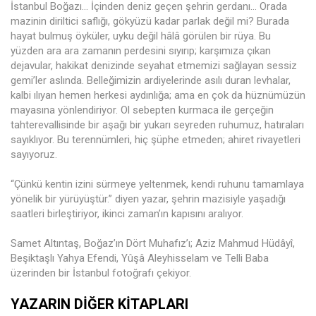
İstanbul Boğazı… İçinden deniz geçen şehrin gerdanı… Orada
mazinin diriltici saflığı, gökyüzü kadar parlak değil mi? Burada
hayat bulmuş öyküler, uyku değil hâlâ görülen bir rüya. Bu
yüzden ara ara zamanın perdesini sıyırıp; karşımıza çıkan
dejavular, hakikat denizinde seyahat etmemizi sağlayan sessiz
gemi’ler aslında. Belleğimizin ardiyelerinde asılı duran levhalar,
kalbi ılıyan hemen herkesi aydınlığa; ama en çok da hüznümüzün
mayasına yönlendiriyor. Ol sebepten kurmaca ile gerçeğin
tahterevallisinde bir aşağı bir yukarı seyreden ruhumuz, hatıraları
sayıklıyor. Bu terennümleri, hiç şüphe etmeden; ahiret rivayetleri
sayıyoruz.
“Çünkü kentin izini sürmeye yeltenmek, kendi ruhunu tamamlaya
yönelik bir yürüyüştür.” diyen yazar, şehrin mazisiyle yaşadığı
saatleri birleştiriyor, ikinci zaman’ın kapısını aralıyor.
Samet Altıntaş, Boğaz’ın Dört Muhafız’ı; Aziz Mahmud Hüdâyî,
Beşiktaşlı Yahya Efendi, Yûşâ Aleyhisselam ve Telli Baba
üzerinden bir İstanbul fotoğrafı çekiyor.
YAZARIN DIĞER KITAPLARI