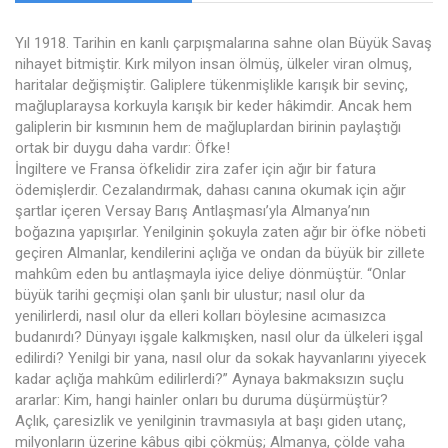
Yıl 1918. Tarihin en kanlı çarpışmalarına sahne olan Büyük Savaş
nihayet bitmiştir. Kırk milyon insan ölmüş, ülkeler viran olmuş,
haritalar değişmiştir. Galiplere tükenmişlikle karışık bir sevinç,
mağluplaraysa korkuyla karışık bir keder hâkimdir. Ancak hem
galiplerin bir kısmının hem de mağluplardan birinin paylaştığı
ortak bir duygu daha vardır: Öfke!
İngiltere ve Fransa öfkelidir zira zafer için ağır bir fatura
ödemişlerdir. Cezalandırmak, dahası canına okumak için ağır
şartlar içeren Versay Barış Antlaşması’yla Almanya’nın
boğazına yapışırlar. Yenilginin şokuyla zaten ağır bir öfke nöbeti
geçiren Almanlar, kendilerini açlığa ve ondan da büyük bir zillete
mahkûm eden bu antlaşmayla iyice deliye dönmüştür. “Onlar
büyük tarihi geçmişi olan şanlı bir ulustur; nasıl olur da
yenilirlerdi, nasıl olur da elleri kolları böylesine acımasızca
budanırdı? Dünyayı işgale kalkmışken, nasıl olur da ülkeleri işgal
edilirdi? Yenilgi bir yana, nasıl olur da sokak hayvanlarını yiyecek
kadar açlığa mahkûm edilirlerdi?” Aynaya bakmaksızın suçlu
ararlar: Kim, hangi hainler onları bu duruma düşürmüştür?
Açlık, çaresizlik ve yenilginin travmasıyla at başı giden utanç,
milyonların üzerine kâbus gibi çökmüş; Almanya, çölde vaha