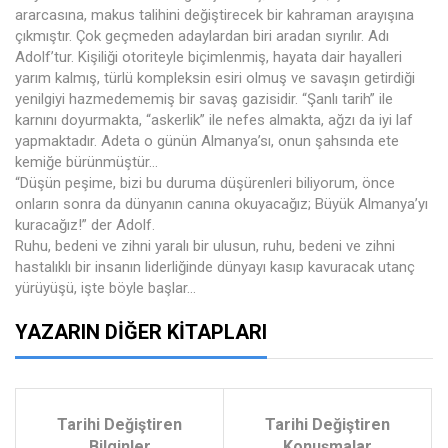
ararcasına, makus talihini değiştirecek bir kahraman arayışına
çıkmıştır. Çok geçmeden adaylardan biri aradan sıyrılır. Adı
Adolf’tur. Kişiliği otoriteyle biçimlenmiş, hayata dair hayalleri
yarım kalmış, türlü kompleksin esiri olmuş ve savaşın getirdiği
yenilgiyi hazmedememiş bir savaş gazisidir. “Şanlı tarih” ile
karnını doyurmakta, “askerlik” ile nefes almakta, ağzı da iyi laf
yapmaktadır. Adeta o günün Almanya’sı, onun şahsında ete
kemiğe bürünmüştür…
“Düşün peşime, bizi bu duruma düşürenleri biliyorum, önce
onların sonra da dünyanın canına okuyacağız; Büyük Almanya’yı
kuracağız!” der Adolf.
Ruhu, bedeni ve zihni yaralı bir ulusun, ruhu, bedeni ve zihni
hastalıklı bir insanın liderliğinde dünyayı kasıp kavuracak utanç
yürüyüşü, işte böyle başlar…
YAZARIN DIĞER KITAPLARI
Tarihi Değiştiren
Tarihi Değiştiren
Bilginler
Konuşmalar