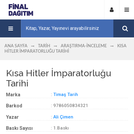
ANA SAYFA
TARIH
ARAŞTIRMA-İNCELEME
KISA
HITLER İMPARATORLUĞU TARIHI
Kısa Hitler İmparatorluğu
Tarihi
Marka
:
Timaş Tarih
Barkod
: 9786050834321
Yazar
:
Ali Çimen
Baskı Sayısı
: 1.Baskı