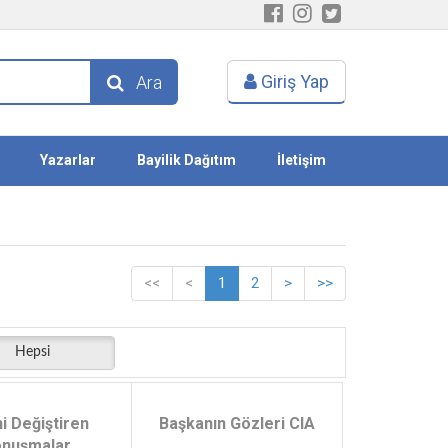
Giriş Yap
Ara
Yazarlar
Bayilik Dağıtım
İletişim
<<
<
1
2
>
>>
Hepsi
hi Değiştiren
Başkanın Gözleri CIA
nuşmalar