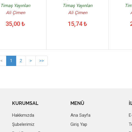
Timaş Yayınları
Timaş Yayınları
Tim
Ali Çimen
Ali Çimen
35,00 ₺
15,74 ₺
<
1
2
>
>>
KURUMSAL
MENÜ
İ
Hakkımızda
Ana Sayfa
E
Şubelerimiz
Giriş Yap
T