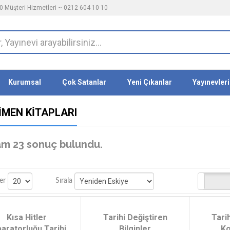
 Müşteri Hizmetleri ~ 0212 604 10 10
Kurumsal
Çok Satanlar
Yeni Çıkanlar
Yayınevleri
IMEN KITAPLARI
m 23 sonuç bulundu.
Stoktakiler
er
Sırala
Kısa Hitler
Tarihi Değiştiren
Tari
aratorluğu Tarihi
Bilginler
Ko