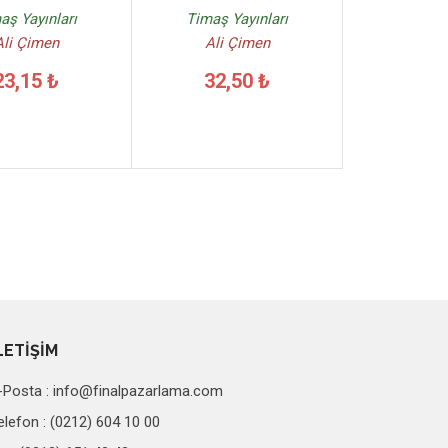
aş Yayınları
Timaş Yayınları
Ali Çimen
Ali Çimen
23,15 ₺
32,50 ₺
LETİŞİM
-Posta :
info@finalpazarlama.com
elefon : (0212) 604 10 00