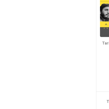
Tari
T