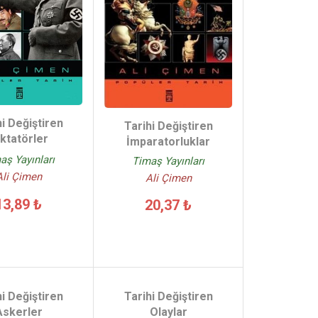
hi Değiştiren
Tarihi Değiştiren
ktatörler
İmparatorluklar
aş Yayınları
Timaş Yayınları
Ali Çimen
Ali Çimen
13,89 ₺
20,37 ₺
hi Değiştiren
Tarihi Değiştiren
Askerler
Olaylar