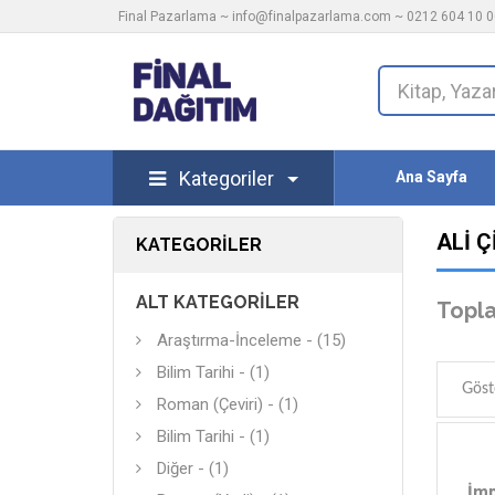
Final Pazarlama ~
info@finalpazarlama.com
~ 0212 604 10 00
Kategoriler
Ana Sayfa
ALI Ç
KATEGORILER
ALT KATEGORILER
Topla
Araştırma-İnceleme - (15)
Bilim Tarihi - (1)
Göst
Roman (Çeviri) - (1)
Bilim Tarihi - (1)
Diğer - (1)
İmp