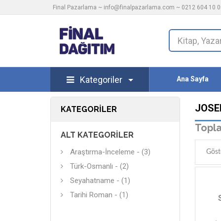
Final Pazarlama ~
info@finalpazarlama.com
~ 0212 604 10 00
Kategoriler
Ana Sayfa
JOSE
KATEGORILER
Topla
ALT KATEGORILER
Araştırma-İnceleme - (3)
Göst
Türk-Osmanlı - (2)
Seyahatname - (1)
Tarihi Roman - (1)