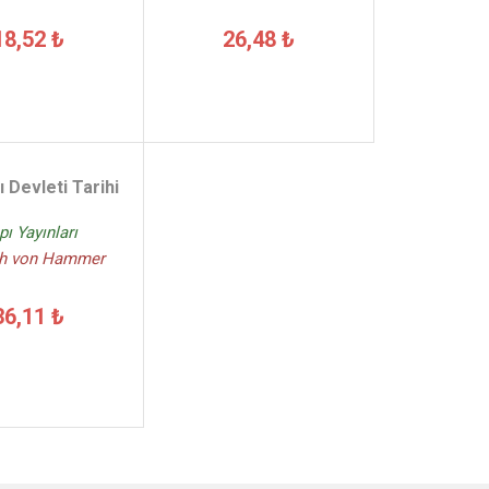
18,52 ₺
26,48 ₺
 Devleti Tarihi
pı Yayınları
h von Hammer
36,11 ₺