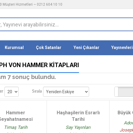
 Müşteri Hizmetleri ~ 0212 604 10 10
Kurumsal
Çok Satanlar
Yeni Çıkanlar
Yayınevleri
PH VON HAMMER KITAPLARI
m 7 sonuç bulundu.
Stoktakiler
er
Sırala
Hammer
Haşhaşilerin Esrarlı
Büyük 
Seyahatnamesi
Tarihi
Adon
Timaş Tarih
Say Yayınları
Josep