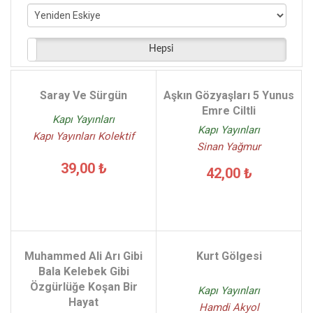
Hasan Bülent Kahraman - (5)
Mustafa İsen - (4)
Feridun M. Emecen - (4)
Hepsi
Fahri Maden - (4)
Nurettin Albayrak - (4)
Saray Ve Sürgün
Aşkın Gözyaşları 5 Yunus
Rabindranath Tagore - (4)
Emre Ciltli
Kapı Yayınları
Kapı Yayınları
Kapı Yayınları Kolektif
Sinan Yağmur
39,00 ₺
42,00 ₺
Muhammed Ali Arı Gibi
Kurt Gölgesi
Bala Kelebek Gibi
Özgürlüğe Koşan Bir
Kapı Yayınları
Hayat
Hamdi Akyol