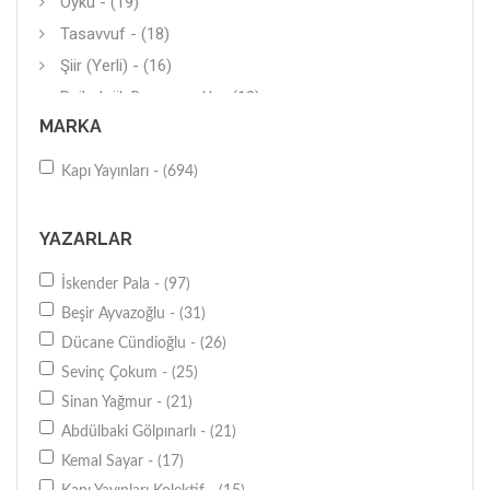
Öykü - (19)
Tasavvuf - (18)
Şiir (Yerli) - (16)
Psikolojik Danışmanlık - (13)
MARKA
Genel - (12)
Tiyatro - (11)
Kapı Yayınları - (694)
Roman (Çeviri) - (10)
Genel - (9)
YAZARLAR
Tarih - (9)
İskender Pala - (97)
Genel - (8)
Beşir Ayvazoğlu - (31)
Anlatı - (8)
Dücane Cündioğlu - (26)
Araştırma-İnceleme - (8)
Sevinç Çokum - (25)
Araştırma-İnceleme - (6)
Sinan Yağmur - (21)
Tarihi Roman - (5)
Abdülbaki Gölpınarlı - (21)
Dini Hikayeler-Menkıbeler - (5)
Kemal Sayar - (17)
Diğer - (5)