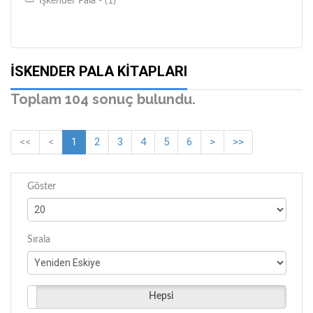
Işkender Pala - (1)
İSKENDER PALA KITAPLARI
Toplam 104 sonuç bulundu.
<<
<
1
2
3
4
5
6
>
>>
Göster
Sırala
Hepsi