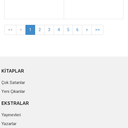
<<
<
1
2
3
4
5
6
>
>>
KİTAPLAR
Çok Satanlar
Yeni Çıkanlar
EKSTRALAR
Yayınevleri
Yazarlar