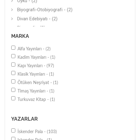
Öykü - (2)
Biyografi-Otobiyografi - (2)
Divan Edebiyatı - (2)
Biyografi - (2)
MARKA
Sözlük-İmla Klavuzu - (2)
Diğer - (1)
Alfa Yayınları - (2)
Siyer - (1)
Kadim Yayınları - (1)
Atasözleri-Deyimler - (1)
Kapı Yayınları - (97)
Anı-Yaşam - (1)
Klasik Yayınları - (1)
Kültür Yazıları - (1)
Ötüken Neşriyat - (1)
Araştırma-İnceleme - (1)
Timaş Yayınları - (1)
Genel - (1)
Turkuvaz Kitap - (1)
Antoloji - (1)
YAZARLAR
İskender Pala - (103)