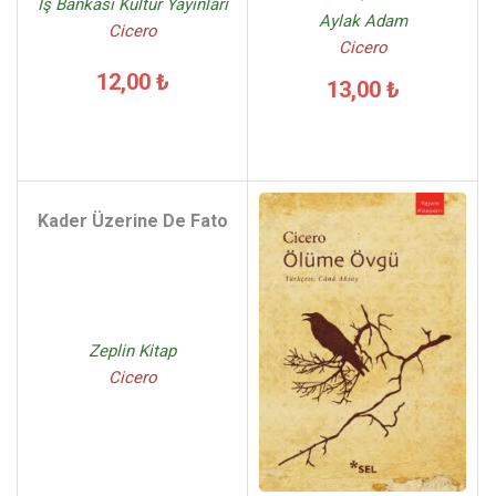
İş Bankası Kültür Yayınları
Aylak Adam
Cicero
Cicero
12,00 ₺
13,00 ₺
Kader Üzerine De Fato
Zeplin Kitap
Cicero