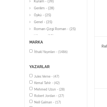
Kuram - (39)
Gerilim - (28)
Öykü - (25)
Genel - (25)
Roman-Çizgi Roman - (25)
Hikaye - (19)
MARKA
Çizgi Roman - (18)
Rah
Diğer - (13)
İthaki Yayınları - (1486)
Futbol - (13)
Araştırma-İnceleme - (12)
YAZARLAR
İnceleme - (12)
Jules Verne - (47)
Bilimkurgu - (12)
Kemal Tahir - (42)
Kuram - (11)
Mehmed Uzun - (28)
Hikaye (Çeviri) - (11)
Robert Jordan - (27)
Sinema - (10)
Neil Gaiman - (17)
Kuram - (9)