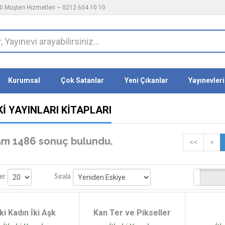
 Müşteri Hizmetleri ~ 0212 604 10 10
Kurumsal
Çok Satanlar
Yeni Çıkanlar
Yayınevleri
I YAYINLARI KITAPLARI
m 1486 sonuç bulundu.
<<
<
Stoktakiler
er
Sırala
İki Kadın İki Aşk
Kan Ter ve Pikseller