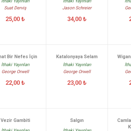
İthaki Yayınları
İthaki Yayınları
İth
Suat Derviş
Jason Schreier
Ge
25,00 ₺
34,00 ₺
at Bir Nefes İçin
Katalonyaya Selam
Wigan 
İthaki Yayınları
İthaki Yayınları
İth
George Orwell
George Orwell
Ge
22,00 ₺
23,00 ₺
Vezir Gambiti
Salgın
Camlar
K
İthaki Yayınları
İthaki Yayınları