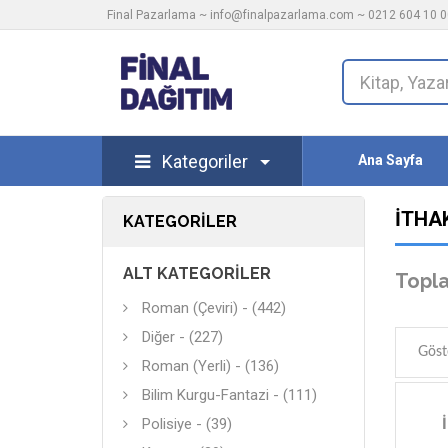
Final Pazarlama ~
info@finalpazarlama.com
~ 0212 604 10 00
Kategoriler
Ana Sayfa
İTHAK
KATEGORILER
ALT KATEGORILER
Topla
Roman (Çeviri) - (442)
Diğer - (227)
Göst
Roman (Yerli) - (136)
Bilim Kurgu-Fantazi - (111)
Polisiye - (39)