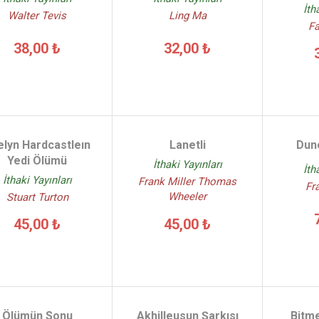
İth
Walter Tevis
Ling Ma
Fa
38,00 ₺
32,00 ₺
elyn Hardcastleın
Lanetli
Dune
Yedi Ölümü
İthaki Yayınları
İth
İthaki Yayınları
Frank Miller Thomas
Fr
Wheeler
Stuart Turton
45,00 ₺
45,00 ₺
Ölümün Sonu
Akhilleusun Şarkısı
Bitm