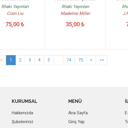
İthaki Yayınları
İthaki Yayınları
İth
Cixin Liu
Madeline Miller
J.
75,00 ₺
35,00 ₺
<
1
2
3
4
5
...
74
75
>
>>
KURUMSAL
MENÜ
İ
Hakkımızda
Ana Sayfa
E
Şubelerimiz
Giriş Yap
T