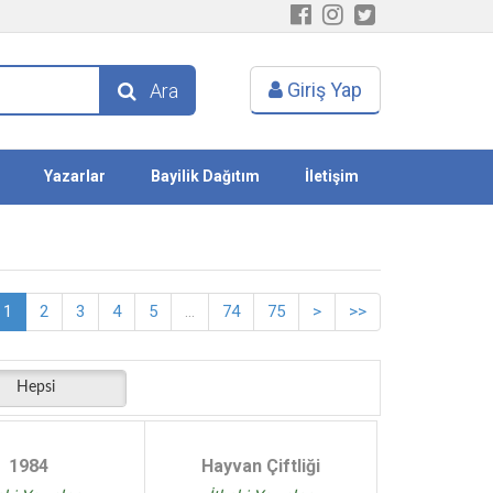
Giriş Yap
Ara
Yazarlar
Bayilik Dağıtım
İletişim
1
2
3
4
5
...
74
75
>
>>
Hepsi
1984
Hayvan Çiftliği