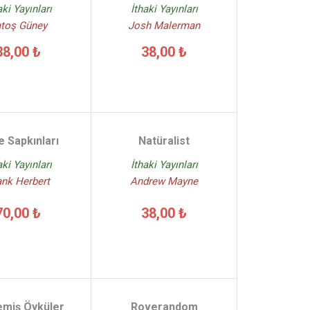
aki Yayınları
İthaki Yayınları
toş Güney
Josh Malerman
38,00 ₺
38,00 ₺
 Sapkınları
Natüralist
aki Yayınları
İthaki Yayınları
ank Herbert
Andrew Mayne
70,00 ₺
38,00 ₺
emiş Öyküler
Roverandom