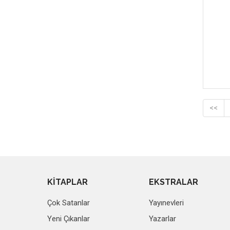
M.Weis T.Hickman - (8)
Astrid Lindgren - (8)
Yalçın Küçük - (8)
ROGER ZELAZNY - (8)
TERRY PRATCHETT - (8)
Josh Malerman - (7)
Michael Moorcock - (7)
İlhami Sidar - (7)
<<
KİTAPLAR
EKSTRALAR
Çok Satanlar
Yayınevleri
Yeni Çıkanlar
Yazarlar