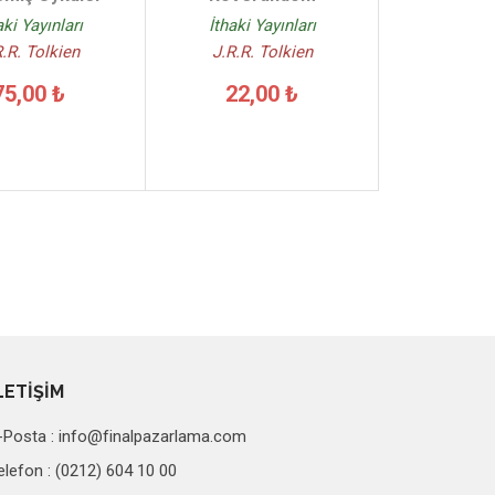
aki Yayınları
İthaki Yayınları
R.R. Tolkien
J.R.R. Tolkien
75,00 ₺
22,00 ₺
LETİŞİM
-Posta :
info@finalpazarlama.com
elefon : (0212) 604 10 00