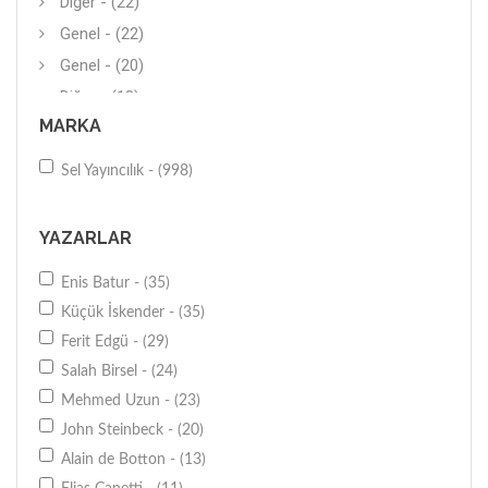
Diğer - (22)
Genel - (22)
Genel - (20)
Diğer - (18)
MARKA
Araştırma-İnceleme - (16)
Kişisel-Bireysel Gelişim - (13)
Sel Yayıncılık - (998)
İnceleme - (12)
Hikaye (Yerli) - (11)
YAZARLAR
Diğer - (11)
Enis Batur - (35)
Biyografi-Otobiyografi - (9)
Küçük İskender - (35)
Günlük - (8)
Ferit Edgü - (29)
Bütün Alt Konular - (8)
Salah Birsel - (24)
Anlatı - (8)
Mehmed Uzun - (23)
Anı-Yaşam - (7)
John Steinbeck - (20)
Mektup - (7)
Alain de Botton - (13)
Genel - (5)