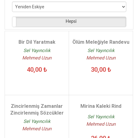
Marguerite Duras - (6)
Ali Teoman - (6)
Fernando Pessoa - (5)
Hepsi
Deniz Gezgin - (5)
Kolektif - (5)
Bir Dil Yaratmak
Ölüm Meleğiyle Randevu
Roland Barthes - (5)
Sel Yayıncılık
Sel Yayıncılık
Mehmed Uzun
Mehmed Uzun
40,00 ₺
30,00 ₺
Zincirlenmiş Zamanlar
Mirina Kaleki Rind
Zincirlenmiş Sözcükler
Sel Yayıncılık
Sel Yayıncılık
Mehmed Uzun
Mehmed Uzun