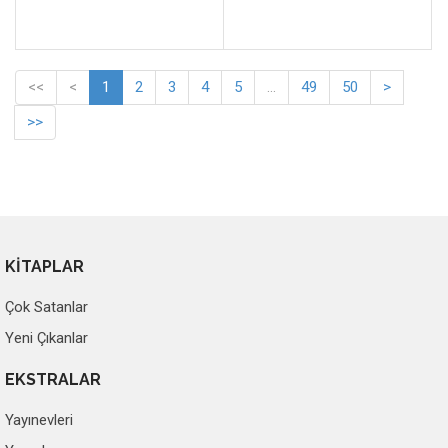
<<
<
1
2
3
4
5
...
49
50
>
>>
KİTAPLAR
Çok Satanlar
Yeni Çıkanlar
EKSTRALAR
Yayınevleri