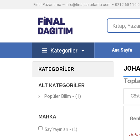
Final Pazarlama ~
info@finalpazarlama.com
~ 0212 604 10 00
Kategoriler
Ana Sayfa
JOHA
KATEGORILER
Topla
ALT KATEGORILER
Popüler Bilim - (1)
Göst
MARKA
Genl
Say Yayınları - (1)
Joha