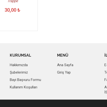
Trappe
30,00 ₺
KURUMSAL
MENÜ
İ
Hakkımızda
Ana Sayfa
E
Şubelerimiz
Giriş Yap
T
Bayi Başvuru Formu
F
Kullanım Koşulları
A
İ