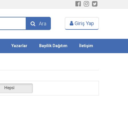
Giriş Yap
Ara
Yazarlar
Bayilik Dağıtım
İletişim
Hepsi