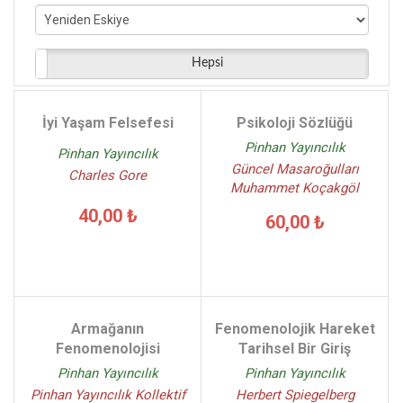
Adam Smith - (2)
Charles Darwin - (2)
Otto Rank - (2)
Hepsi
Jean Piaget - (2)
Henry Corbin - (2)
İyi Yaşam Felsefesi
Psikoloji Sözlüğü
Julia Kristeva - (2)
Pinhan Yayıncılık
Pinhan Yayıncılık
Güncel Masaroğulları
Charles Gore
Muhammet Koçakgöl
40,00 ₺
60,00 ₺
Armağanın
Fenomenolojik Hareket
Fenomenolojisi
Tarihsel Bir Giriş
Pinhan Yayıncılık
Pinhan Yayıncılık
Pinhan Yayıncılık Kollektif
Herbert Spiegelberg