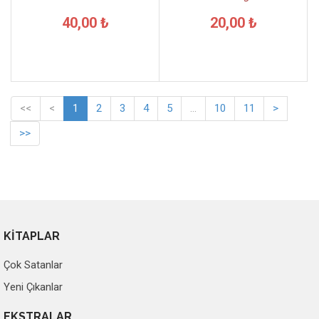
40,00 ₺
20,00 ₺
<<
<
1
2
3
4
5
...
10
11
>
>>
KİTAPLAR
Çok Satanlar
Yeni Çıkanlar
EKSTRALAR