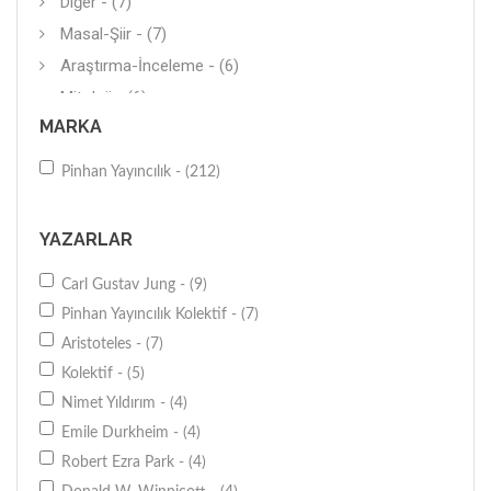
Diğer - (7)
Masal-Şiir - (7)
Araştırma-İnceleme - (6)
Mitoloji - (6)
MARKA
Felsefe Metinleri - (5)
Bilim Felsefesi - (4)
Pinhan Yayıncılık - (212)
Toplum Psikolojisi - (4)
Tasavvuf - (3)
YAZARLAR
Araştırma-İnceleme - (3)
Carl Gustav Jung - (9)
Kadın-Erkek - (3)
Pinhan Yayıncılık Kolektif - (7)
Mantık - (2)
Aristoteles - (7)
Antropoloji - (2)
Kolektif - (5)
Ders Kitapları - (2)
Nimet Yıldırım - (4)
Din Sosyolojisi - (2)
Emile Durkheim - (4)
Diğer - (1)
Robert Ezra Park - (4)
Filozoflar - (1)