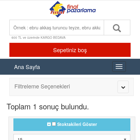
600 TL ve üzerinde KARGO BEDAVA
Sepetiniz boş
Ana Sayfa
Toggle
navigation
Filtreleme Seçenekleri
Toggle
navigatio
Toplam 1 sonuç bulundu.
Stoktakileri Göster
15