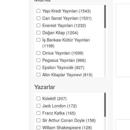
367
Öykü
Yapı Kredi Yayınları (1543)
333
Şiir (Çeviri)
Can Sanat Yayınları (1531)
Everest Yayınları (1232)
325
Düşünce
Doğan Kitap (1204)
301
Araştırma-İnceleme
İş Bankası Kültür Yayınları
(1198)
295
Hikaye (Çeviri)
Cinius Yayınları (1099)
266
Deneme (Çeviri)
Pegasus Yayınları (966)
247
Mektup
Epsilon Yayıncılık (927)
Altın Kitaplar Yayınevi (815)
208
Hiciv-Mizah
Artemis Yayınları (790)
200
Eleştiri
Yazarlar
İthaki Yayınları (782)
198
Edebiyat Yazıları
İletişim Yayınları (773)
Kolektif (207)
156
Gerilim
İnkılap Kitabevi (665)
Jack London (172)
Timaş Yayınları (615)
Franz Kafka (165)
134
Genel
Bilgi Yayınevi (569)
Sir Arthur Conan Doyle (158)
120
Antoloji
Akçağ Yayınları (534)
William Shakespeare (128)