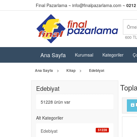
Final Pazarlama ~
info@finalpazarlama.com
~
0212
600 T
Ana Sayfa
Kurumsal
Kategoriler
Ço
Ana Sayfa
Kitap
Edebiyat
Topl
Edebiyat
51228 ürün var
Alt Kategoriler
51228
Edebiyat