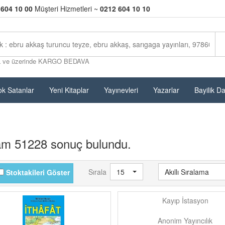
 604 10 00
Müşteri Hizmetleri ~
0212 604 10 10
L ve üzerinde KARGO BEDAVA
k Satanlar
Yeni Kitaplar
Yayınevleri
Yazarlar
Bayilik D
am 51228 sonuç bulundu.
Sırala
15
Akıllı Sıralama
Stoktakileri Göster
Kayıp İstasyon
Anonim Yayıncılık