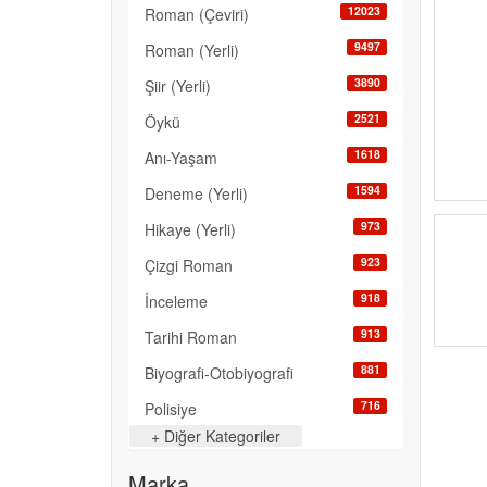
12023
Roman (Çeviri)
9497
Roman (Yerli)
3890
Şiir (Yerli)
2521
Öykü
1618
Anı-Yaşam
1594
Deneme (Yerli)
973
Hikaye (Yerli)
923
Çizgi Roman
918
İnceleme
913
Tarihi Roman
881
Biyografi-Otobiyografi
716
Polisiye
+ Diğer Kategoriler
457
Anlatı
Marka
421
Bilim Kurgu-Fantazi