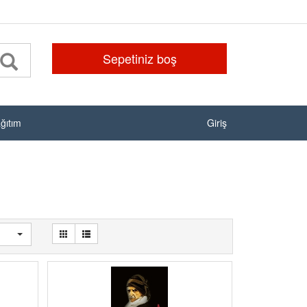
Sepetiniz boş
ağıtım
Giriş