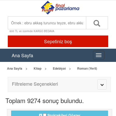
600 TL ve üzerinde KARGO BEDAVA
Sepetiniz boş
Ana Sayfa
Toggle
navigation
Ana Sayfa
Kitap
Edebiyat
Roman (Yerli)
Filtreleme Seçenekleri
Toggle
navigatio
Toplam 9274 sonuç bulundu.
Stoktakileri Göster