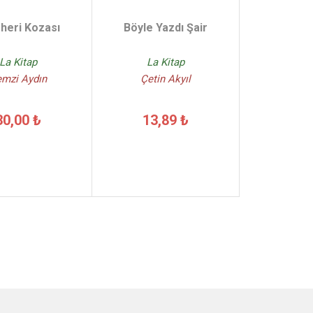
heri Kozası
Böyle Yazdı Şair
La Kitap
La Kitap
emzi Aydın
Çetin Akyıl
30,00 ₺
13,89 ₺