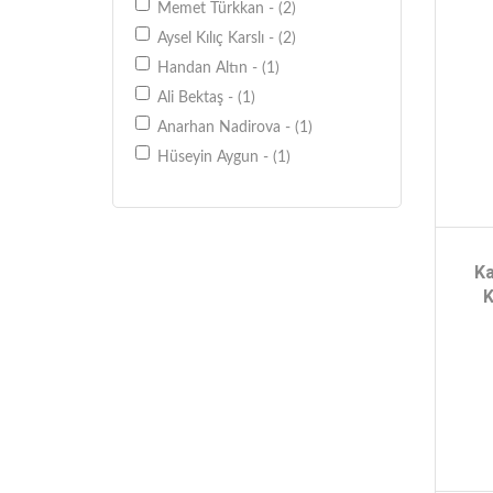
Memet Türkkan - (2)
Aysel Kılıç Karslı - (2)
Handan Altın - (1)
Ali Bektaş - (1)
Anarhan Nadirova - (1)
Hüseyin Aygun - (1)
Celal Çelik - (1)
Ufuk Özcan - (1)
Pınar Uzun - (1)
Ka
Edmund Naumann Felix Von
K
Luschan Georg Jakob - (1)
Baran Amedi - (1)
Remzi Aydın - (1)
Çetin Akyıl - (1)
Meryem Gülbudak - (1)
Uğur Pişmanlık - (1)
Yurdagül Kılınç - (1)