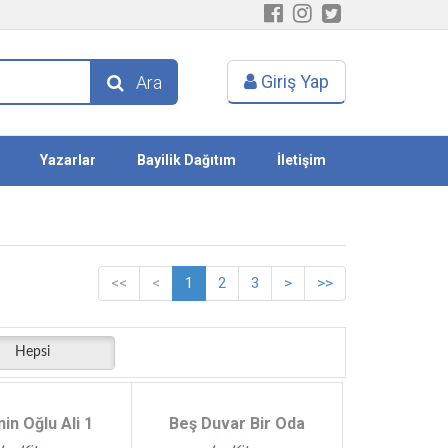
Giriş Yap
Ara
Yazarlar
Bayilik Dağıtım
İletişim
<<
<
1
2
3
>
>>
Hepsi
in Oğlu Ali 1
Beş Duvar Bir Oda