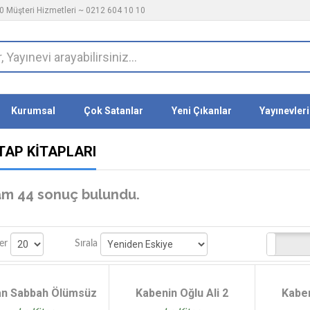
 Müşteri Hizmetleri ~ 0212 604 10 10
Kurumsal
Çok Satanlar
Yeni Çıkanlar
Yayınevleri
TAP KITAPLARI
m 44 sonuç bulundu.
Stoktakiler
er
Sırala
n Sabbah Ölümsüz
Kabenin Oğlu Ali 2
Kaben