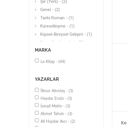
Şiir (Yerli) - (2)
Genel - (2)
Tarihi Roman - (1)
Küreselleşme - (1)
Kişisel-Bireysel Gelişim - (1)
Kuran İncelemeleri - (1)
MARKA
İslam - (1)
Borsa - (1)
La Kitap - (44)
Biyografi - (1)
Öykü - (1)
YAZARLAR
Alevilik-Bektaşilik - (1)
İlknur Altıntaş - (3)
Araştırma-İnceleme - (1)
Haydar Ersöz - (3)
Biyografik Roman - (1)
İsmail Metin - (3)
Ahmet Tahsin - (3)
Ali Haydar Avcı - (2)
Ke