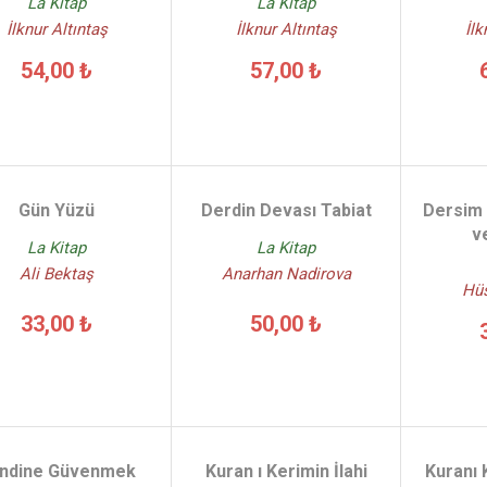
La Kitap
La Kitap
İlknur Altıntaş
İlknur Altıntaş
İlk
54,00 ₺
57,00 ₺
Gün Yüzü
Derdin Devası Tabiat
Dersim
v
La Kitap
La Kitap
Ali Bektaş
Anarhan Nadirova
Hüs
33,00 ₺
50,00 ₺
ndine Güvenmek
Kuran ı Kerimin İlahi
Kuranı 