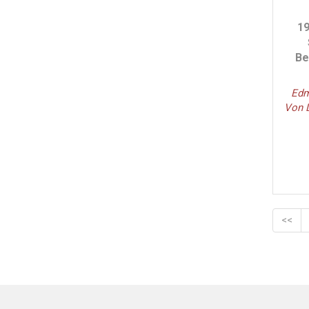
Leyla Akgül - (1)
19
Ali Yaman - (1)
Aysun Bitir - (1)
Be
Fahri Maden - (1)
Tarkan Tufan - (1)
Edm
Nuriye Zeynep - (1)
Von 
Hayri Argav - (1)
Doğuş Şahin - (1)
Cengiz Mumay - (1)
<<