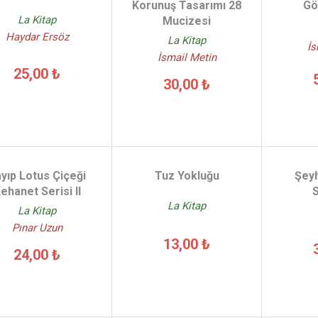
Korunuş Tasarımı 28
Gö
La Kitap
Mucizesi
Haydar Ersöz
La Kitap
İs
İsmail Metin
25,00 ₺
30,00 ₺
yıp Lotus Çiçeği
Tuz Yokluğu
Şey
ehanet Serisi II
La Kitap
La Kitap
Pınar Uzun
13,00 ₺
24,00 ₺