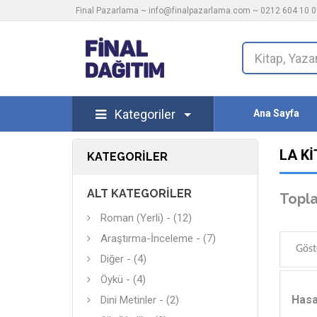
Final Pazarlama ~
info@finalpazarlama.com
~ 0212 604 10 00
Kategoriler
Ana Sayfa
LA KI
KATEGORILER
ALT KATEGORILER
Topla
Roman (Yerli) - (12)
Araştırma-İnceleme - (7)
Göst
Diğer - (4)
Öykü - (4)
Hasa
Dini Metinler - (2)