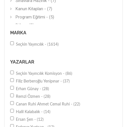
Sınavlara Hazırlık - (7)
Kanun Kitapları - (7)
Program Eğitimi - (5)
Diğer - (3)
MARKA
Kuramsal Kitaplar - (2)
Toplum Psikolojisi - (2)
Seçkin Yayıncılık - (1614)
Diğer - (2)
Dil Eğitimi - (2)
YAZARLAR
Uluslararası Siyaset - (2)
Seçkin Yayıncılık Komisyon - (86)
İşletme - (2)
Filiz Berberoğlu Yenipınar - (37)
Siyasal Tarih - (1)
Erhan Günay - (28)
Ev-Aile - (1)
Remzi Özmen - (28)
Politika - (1)
Canan Ruhi Ahmet Cemal Ruhi - (22)
Genel - (1)
Halil Kalabalık - (14)
Araştırma-İnceleme - (1)
Ersan Şen - (12)
Bilim Tarihi - (1)