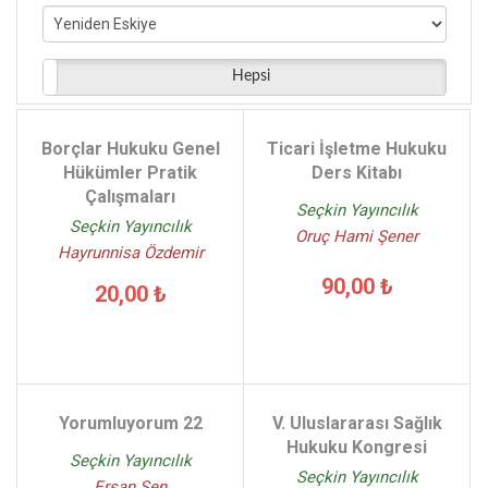
Oruç Hami Şener - (5)
Çelik Ahmet Çelik - (5)
Yener Ünver - (5)
Hepsi
Ali Rıza İlgezdi - (5)
Mustafa Arslantürk - (5)
Borçlar Hukuku Genel
Ticari İşletme Hukuku
İsmail Ercan - (5)
Hükümler Pratik
Ders Kitabı
Çalışmaları
Seçkin Yayıncılık
Seçkin Yayıncılık
Oruç Hami Şener
Hayrunnisa Özdemir
90,00 ₺
20,00 ₺
Yorumluyorum 22
V. Uluslararası Sağlık
Hukuku Kongresi
Seçkin Yayıncılık
Seçkin Yayıncılık
Ersan Şen